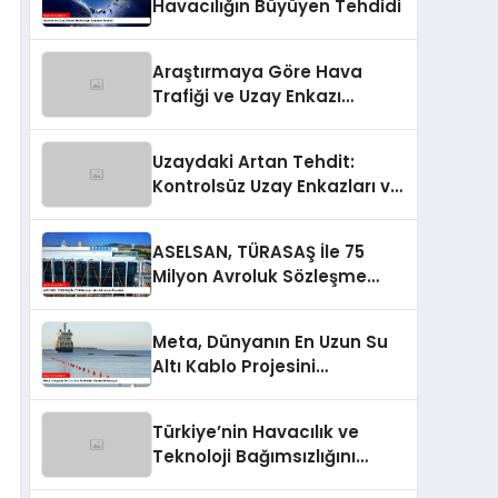
Havacılığın Büyüyen Tehdidi
Araştırmaya Göre Hava
Trafiği ve Uzay Enkazı
Çatışması Riski Artıyor
Uzaydaki Artan Tehdit:
Kontrolsüz Uzay Enkazları ve
Hava Trafik Riski
ASELSAN, TÜRASAŞ İle 75
Milyon Avroluk Sözleşme
İmzaladı
Meta, Dünyanın En Uzun Su
Altı Kablo Projesini
Başlatıyor
Türkiye’nin Havacılık ve
Teknoloji Bağımsızlığını
Güçlendiren Yarışma