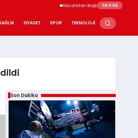
Macaristan Başbakanı Duyurdu Paks Nükle
08:11:55
SAĞLIK
SIYASET
SPOR
TEKNOLOJI
dildi
Son Dakika