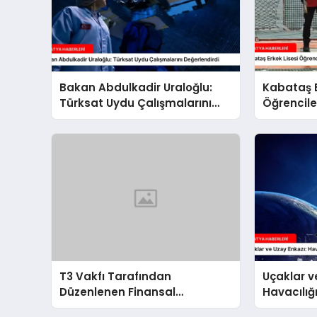
Bakan Abdulkadir Uraloğlu:
Kabataş E
Türksat Uydu Çalışmalarını
Öğrencile
Değerlendirdi
Seferi’nd
T3 Vakfı Tarafından
Uçaklar v
Düzenlenen Finansal
Havacılığ
İnovasyon Yarışması