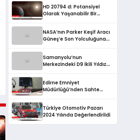
HD 20794 d: Potansiyel
Olarak Yaşanabilir Bir
Gezegen
NASA’nın Parker Keşif Aracı
Güneş’e Son Yolculuğuna
Hazırlanıyor
Samanyolu’nun
Merkezindeki D9 İkili Yıldız
Sistemi Keşfedildi
Edirne Emniyet
Müdürlüğü’nden Sahte
Belgelere Karşı Güçlü
Denetim
Türkiye Otomotiv Pazarı
2024 Yılında Değerlendirildi