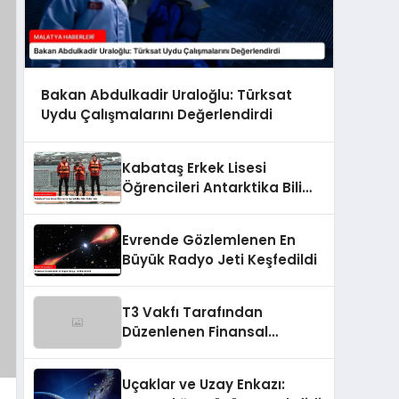
Bakan Abdulkadir Uraloğlu: Türksat
Uydu Çalışmalarını Değerlendirdi
Kabataş Erkek Lisesi
Öğrencileri Antarktika Bilim
Seferi’nde
Evrende Gözlemlenen En
Büyük Radyo Jeti Keşfedildi
T3 Vakfı Tarafından
Düzenlenen Finansal
İnovasyon Yarışması
Uçaklar ve Uzay Enkazı: