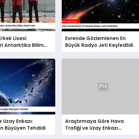
rkek Lisesi
Evrende Gözlemlenen En
ri Antarktika Bilim
Büyük Radyo Jeti Keşfedildi
e
e Uzay Enkazı:
Araştırmaya Göre Hava
ın Büyüyen Tehdidi
Trafiği ve Uzay Enkazı
Çatışması Riski Artıyor