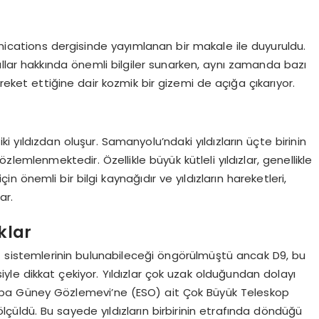
unications dergisinde yayımlanan bir makale ile duyuruldu.
llar hakkında önemli bilgiler sunarken, aynı zamanda bazı
reket ettiğine dair kozmik bir gizemi de açığa çıkarıyor.
 iki yıldızdan oluşur. Samanyolu’ndaki yıldızların üçte birinin
özlemlenmektedir. Özellikle büyük kütleli yıldızlar, genellikle
için önemli bir bilgi kaynağıdır ve yıldızların hareketleri,
ar.
klar
yıldız sistemlerinin bulunabileceği öngörülmüştü ancak D9, bu
yle dikkat çekiyor. Yıldızlar çok uzak olduğundan dolayı
pa Güney Gözlemevi’ne (ESO) ait Çok Büyük Teleskop
i ölçüldü. Bu sayede yıldızların birbirinin etrafında döndüğü