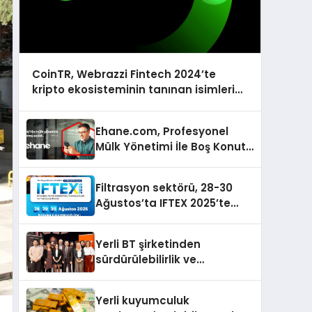
CoinTR, Webrazzi Fintech 2024’te
kripto ekosisteminin tanınan isimlerini
ağırlayacak
Ehane.com, Profesyonel
Mülk Yönetimi İle Boş Konut
Stokunu Eritecek
Filtrasyon sektörü, 28-30
Ağustos’ta IFTEX 2025’te
buluşacak
Yerli BT şirketinden
sürdürülebilirlik ve
dijitalleşme odaklı özel
etkinlik
Yerli kuyumculuk