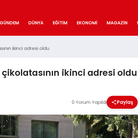
GÜNDEM
DÜNYA
EĞITIM
EKONOMI
MAGAZIN
tasının ikinci adresi oldu
ai çikolatasının ikinci adresi oldu
0 Yorum Yapıldı
Paylaş