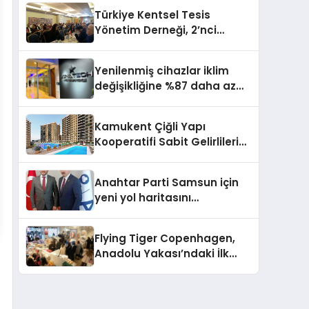
verimliliğini 4 kat artırıyor
Türkiye Kentsel Tesis
Yönetim Derneği, 2’nci
Yönetim Kurulu Çalışma
Kampı düzenlendi
Yenilenmiş cihazlar iklim
değişikliğine %87 daha az
katıda bulunuyor
Kamukent Çiğli Yapı
Kooperatifi Sabit Gelirlileri
Hayallerindeki Eve
Kavuşturacak
Anahtar Parti Samsun için
yeni yol haritasını
açıklayacak
Flying Tiger Copenhagen,
Anadolu Yakası’ndaki İlk
Mağazasını Açtı