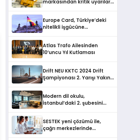
markasından kritik uyarılar:
Doğru seçim yatırımınızı
şekillendirir
Europe Card, Türkiye’deki
nitelikli işgücüne
Almanya’da kariyer fırsatı
sununuyor
Atlas Trafo Ailesinden
10’uncu Yıl Kutlaması
Drift NEU KKTC 2024 Drift
Şampiyonası 2. Yarışı Yakın
Doğu Kampüsünde
Gerçekleştirildi
Modern dil okulu,
İstanbul’daki 2. şubesini
açıyor
SESTEK yeni çözümü ile,
çağrı merkezlerinde
kapasite planlama