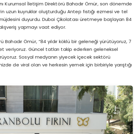
ını Kurumsal İletişim Direktörü Bahadır Ömür, son dönemde
in uzun kuyruklar oluşturduğu Antep fıstığı ezmesi ve tel
in müjdesini duyurdu. Dubai Çikolatası üretmeye başlayan 84
n alışveriş yapmayı vaat ediyor.
örü Bahadır Ömür, “84 yıldır köklü bir geleneği yürütüyoruz, 7
et veriyoruz. Güncel tatları takip ederken geleneksel
rdürüyoruz. Sosyal medyanın yiyecek içecek sektörü
izde de viral olan ve herkesin yemek için birbiriyle yarıştığı