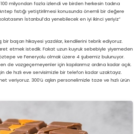
100 milyondan fazla izlendi ve birden herkesin tadına
 Antep fıstığı yetiştirilmesi konusunda önemli bir değere
atasının İstanbul’da yenebilecek en iyi ikinci yeriyiz”
bir başarı hikayesi yazdılar, kendilerini tebrik ediyoruz.
yaret etmek istedik. Fakat uzun kuyruk sebebiyle yiyemeden
ztepe ve Feneryolu olmak üzere 4 şubemiz bulunuyor.
n de vazgeçemeyenler için kapılarımız ardına kadar açık.
de hızlı eve servisimizle bir telefon kadar uzaktayız.
et veriyoruz. 300’ü aşkın personelimizle taze ve hızlı ürün