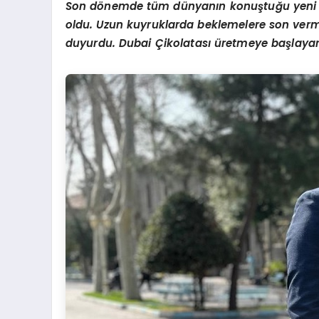
Son d
ö
nemde tüm dünyanın konuştuğu yeni le
oldu. Uzun kuyruklarda beklemelere son vermek
duyurdu. Dubai Çikolatası üretmeye başlayara