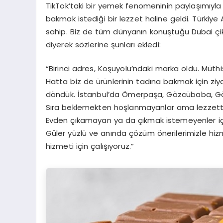
TikTok’taki bir yemek fenomeninin paylaşımıyla 
bakmak istediği bir lezzet haline geldi. Türkiye
sahip. Biz de tüm dünyanın konuştuğu Dubai çikol
diyerek sözlerine şunları ekledi:
“Birinci adres, Koşuyolu’ndaki marka oldu. Müthiş 
Hatta biz de ürünlerinin tadına bakmak için zi
döndük. İstanbul’da Ömerpaşa, Gözcübaba, Gö
Sıra beklemekten hoşlanmayanlar ama lezzette
Evden çıkamayan ya da çıkmak istemeyenler için 
Güler yüzlü ve anında çözüm önerilerimizle hizm
hizmeti için çalışıyoruz.”