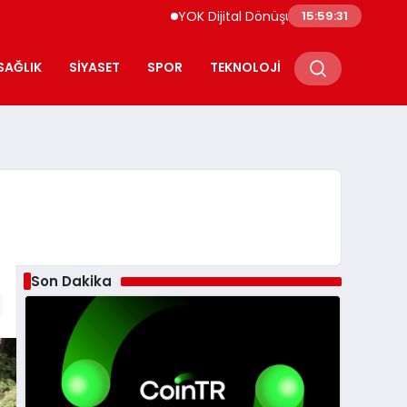
YOK Dijital Dönüşüm İçin Bilişim Uzmanları Yetiştiriy
15:59:33
SAĞLIK
SIYASET
SPOR
TEKNOLOJI
Son Dakika