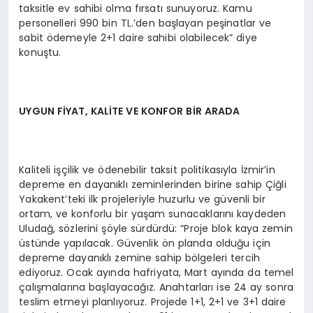
taksitle ev sahibi olma fırsatı sunuyoruz. Kamu
personelleri 990 bin TL.’den başlayan peşinatlar ve
sabit ödemeyle 2+1 daire sahibi olabilecek” diye
konuştu.
UYGUN FİYAT, KALİTE VE KONFOR BİR ARADA
Kaliteli işçilik ve ödenebilir taksit politikasıyla İzmir’in
depreme en dayanıklı zeminlerinden birine sahip Çiğli
Yakakent’teki ilk projeleriyle huzurlu ve güvenli bir
ortam, ve konforlu bir yaşam sunacaklarını kaydeden
Uludağ, sözlerini şöyle sürdürdü: “Proje blok kaya zemin
üstünde yapılacak. Güvenlik ön planda olduğu için
depreme dayanıklı zemine sahip bölgeleri tercih
ediyoruz. Ocak ayında hafriyata, Mart ayında da temel
çalışmalarına başlayacağız. Anahtarları ise 24 ay sonra
teslim etmeyi planlıyoruz. Projede 1+1, 2+1 ve 3+1 daire