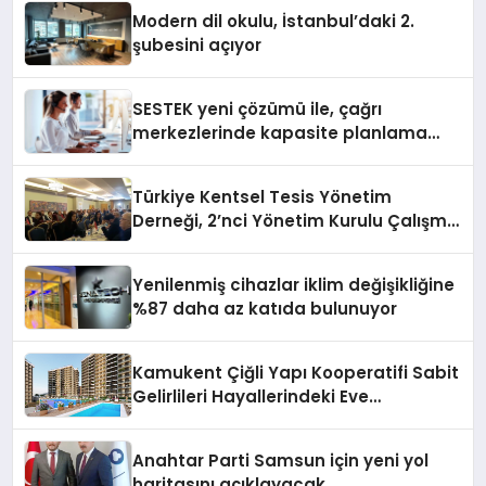
Modern dil okulu, İstanbul’daki 2.
şubesini açıyor
SESTEK yeni çözümü ile, çağrı
merkezlerinde kapasite planlama
verimliliğini 4 kat artırıyor
Türkiye Kentsel Tesis Yönetim
Derneği, 2’nci Yönetim Kurulu Çalışma
Kampı düzenlendi
Yenilenmiş cihazlar iklim değişikliğine
%87 daha az katıda bulunuyor
Kamukent Çiğli Yapı Kooperatifi Sabit
Gelirlileri Hayallerindeki Eve
Kavuşturacak
Anahtar Parti Samsun için yeni yol
haritasını açıklayacak