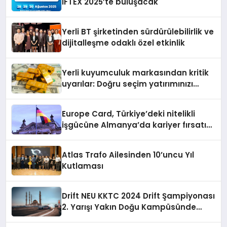
IFTEX 2025’te buluşacak
Yerli BT şirketinden sürdürülebilirlik ve
dijitalleşme odaklı özel etkinlik
Yerli kuyumculuk markasından kritik
uyarılar: Doğru seçim yatırımınızı
şekillendirir
Europe Card, Türkiye’deki nitelikli
işgücüne Almanya’da kariyer fırsatı
sununuyor
Atlas Trafo Ailesinden 10’uncu Yıl
Kutlaması
Drift NEU KKTC 2024 Drift Şampiyonası
2. Yarışı Yakın Doğu Kampüsünde
Gerçekleştirildi