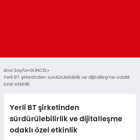
ANASAYFA
Ana Sayfa
GÜNCEL
Yerli BT şirketinden sürdürülebilirlik ve dijitalleşme odaklı
özel etkinlik
GÜNDEM
DÜNYA
Yerli BT şirketinden
sürdürülebilirlik ve dijitalleşme
EĞITIM
odaklı özel etkinlik