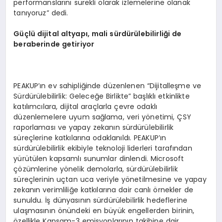
performanslarını sürekli olarak izlemelerine olanak
tanıyoruz” dedi.
Güçlü dijital altyapı, mali sürdürülebilirliği de
beraberinde getiriyor
PEAKUP’ın ev sahipliğinde düzenlenen “Dijitalleşme ve
Sürdürülebilirlik: Geleceğe Birlikte” başlıklı etkinlikte
katılımcılara, dijital araçlarla çevre odaklı
düzenlemelere uyum sağlama, veri yönetimi, ÇSY
raporlaması ve yapay zekanın sürdürülebilirlik
süreçlerine katkılarına odaklanıldı. PEAKUP’ın
sürdürülebilirlik ekibiyle teknoloji liderleri tarafından
yürütülen kapsamlı sunumlar dinlendi. Microsoft
çözümlerine yönelik demolarla, sürdürülebilirlik
süreçlerinin uçtan uca veriyle yönetilmesine ve yapay
zekanın verimliliğe katkılarına dair canlı örnekler de
sunuldu. İş dünyasının sürdürülebilirlik hedeflerine
ulaşmasının önündeki en büyük engellerden birinin,
özellikle Kapsam-3 emisyonlarının takibine dair