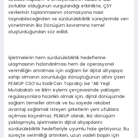
zorluklar olduğunun vurgulandığı etkinlikte, ÇSY
verilerinin toplanmasının otomasyona nasıl
taşınabileceğinden ve sürdürülebilirlik süreçlerinde veri
yönetiminin İkiz Dönüşüm kavramına temel
oluşturduğundan söz edildi.
İşletmelerin hem sürdürülebilirlik hedeflerine
ulaşmasının hızlandırılması hem de operasyonel
verimliliğin artırılması için sağlam bir dijital altyapıya
sahip olmanın zorunluluğa dönüştüğünün altını çizen
PEAKUP CSO’su KadirCan Toprakçı ise “AB Yeşil
Mutabakatı ve iklim eylemi çerçevesinde yaklaşan
regülasyonlara hazırlıklı olmak için, dijital dönüşümde
sağlam temeller atmak ve bu sayede rekabet
avantajı sağlamak isteyen şirketlerin yeni ufuklara
açılması kaçınılmaz. PEAKUP olarak, ikiz dönüşüm
yaklaşımıyla, işletmelerin dijital altyapılarını
sürdürülebilirlik hedefleriyle uyumlu hale getiriyoruz. Bu
süreçte verimliliği artırırken, uzun vadeli başarı için