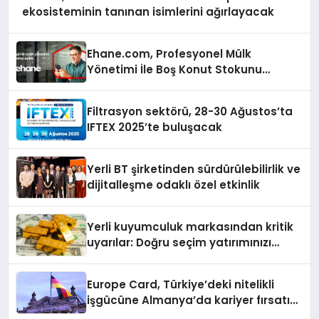
ekosisteminin tanınan isimlerini ağırlayacak
Ehane.com, Profesyonel Mülk
Yönetimi İle Boş Konut Stokunu
Eritecek
Filtrasyon sektörü, 28-30 Ağustos’ta
IFTEX 2025’te buluşacak
Yerli BT şirketinden sürdürülebilirlik ve
dijitalleşme odaklı özel etkinlik
Yerli kuyumculuk markasından kritik
uyarılar: Doğru seçim yatırımınızı
şekillendirir
Europe Card, Türkiye’deki nitelikli
işgücüne Almanya’da kariyer fırsatı
sununuyor