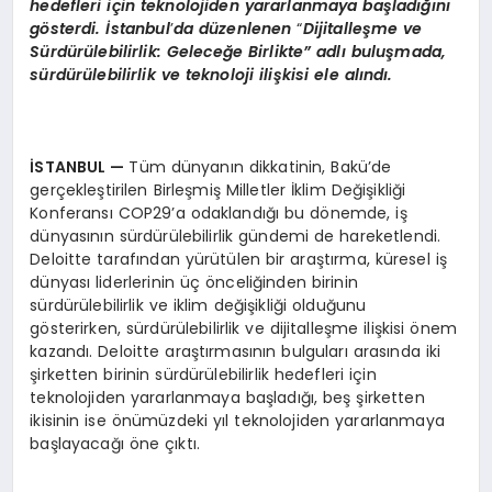
hedefleri için teknolojiden yararlanmaya başladığını
g
ö
sterdi. İstanbul
’
da d
üzenlenen
“
Dijitalleşme ve
Sürdürülebilirlik: Geleceğe Birlikte” adlı buluşmada,
sürdürülebilirlik ve teknoloji ilişkisi ele alındı.
İSTANBUL
—
Tüm dünyanın dikkatinin, Bakü’de
gerçekleştirilen Birleşmiş Milletler İklim Değişikliği
Konferansı COP29’a odaklandığı bu dönemde, iş
dünyasının sürdürülebilirlik gündemi de hareketlendi.
Deloitte tarafından yürütülen bir araştırma, küresel iş
dünyası liderlerinin üç önceliğinden birinin
sürdürülebilirlik ve iklim değişikliği olduğunu
gösterirken, sürdürülebilirlik ve dijitalleşme ilişkisi önem
kazandı. Deloitte araştırmasının bulguları arasında iki
şirketten birinin sürdürülebilirlik hedefleri için
teknolojiden yararlanmaya başladığı, beş şirketten
ikisinin ise önümüzdeki yıl teknolojiden yararlanmaya
başlayacağı öne çıktı.