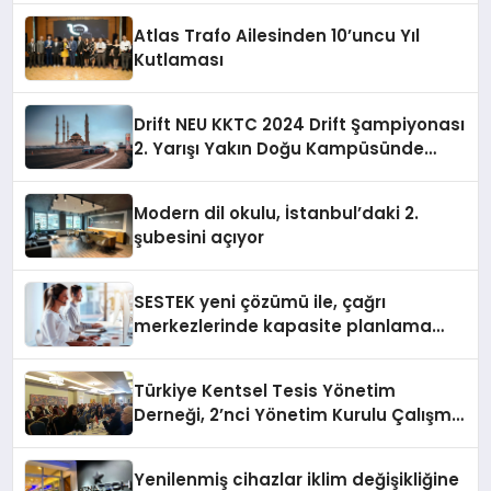
Atlas Trafo Ailesinden 10’uncu Yıl
Kutlaması
Drift NEU KKTC 2024 Drift Şampiyonası
2. Yarışı Yakın Doğu Kampüsünde
Gerçekleştirildi
Modern dil okulu, İstanbul’daki 2.
şubesini açıyor
SESTEK yeni çözümü ile, çağrı
merkezlerinde kapasite planlama
verimliliğini 4 kat artırıyor
Türkiye Kentsel Tesis Yönetim
Derneği, 2’nci Yönetim Kurulu Çalışma
Kampı düzenlendi
Yenilenmiş cihazlar iklim değişikliğine