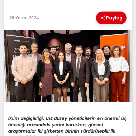
EKONOMI
Paylaş
28 Kasım 2024
MAGAZIN
SAĞLIK
SIYASET
SPOR
TEKNOLOJI
İklim değişikliği, ü
st d
üzey y
ö
neticilerin en
ö
nemli üç
önceliği arasındaki yerini korurken, güncel
araştırmalar iki şirketten birinin sürdürülebilirlik