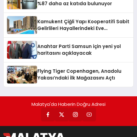
%87 daha az katıda bulunuyor
Kamukent Çiğli Yapı Kooperatifi Sabit
Gelirlileri Hayallerindeki Eve
Kavuşturacak
Anahtar Parti Samsun için yeni yol
haritasını açıklayacak
Flying Tiger Copenhagen, Anadolu
Yakası’ndaki İlk Mağazasını Açtı
Malatya'da Haberin Doğru Adresi