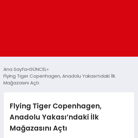
ANASAYFA
Ana Sayfa
GÜNCEL
Flying Tiger Copenhagen, Anadolu Yakası’ndaki İlk
Mağazasını Açtı
GÜNDEM
DÜNYA
Flying Tiger Copenhagen,
Anadolu Yakası’ndaki İlk
EĞITIM
Mağazasını Açtı