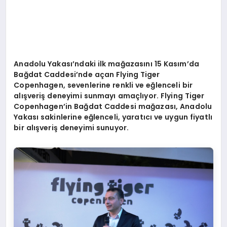
Anadolu Yakası’ndaki ilk mağ
azas
ını 15 Kasım
’
da
Bağdat Caddesi
’
nde açan Flying Tiger
Copenhagen, sevenlerine renkli ve eğlenceli bir
alışveriş deneyimi sunmayı amaçlı
yor. Flying Tiger
Copenhagen
’
in Ba
ğdat Caddesi mağ
azas
ı, Anadolu
Yakası sakinlerine eğlenceli, yaratıcı ve uygun fiyatlı
bir alışveriş deneyimi sunuyor.