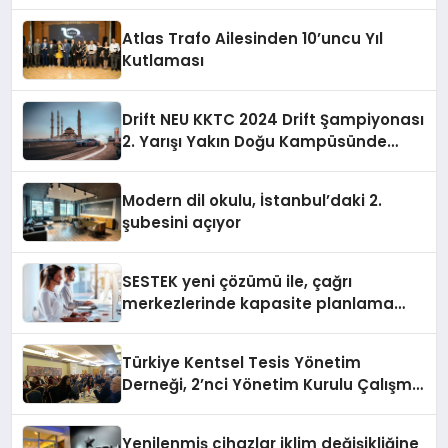
sununuyor
Atlas Trafo Ailesinden 10’uncu Yıl
Kutlaması
Drift NEU KKTC 2024 Drift Şampiyonası
2. Yarışı Yakın Doğu Kampüsünde
Gerçekleştirildi
Modern dil okulu, İstanbul’daki 2.
şubesini açıyor
SESTEK yeni çözümü ile, çağrı
merkezlerinde kapasite planlama
verimliliğini 4 kat artırıyor
Türkiye Kentsel Tesis Yönetim
Derneği, 2’nci Yönetim Kurulu Çalışma
Kampı düzenlendi
Yenilenmiş cihazlar iklim değişikliğine