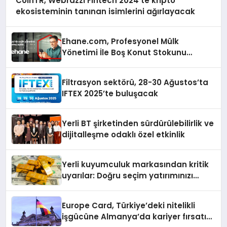
CoinTR, Webrazzi Fintech 2024’te kripto
ekosisteminin tanınan isimlerini ağırlayacak
Ehane.com, Profesyonel Mülk
Yönetimi İle Boş Konut Stokunu
Eritecek
Filtrasyon sektörü, 28-30 Ağustos’ta
IFTEX 2025’te buluşacak
Yerli BT şirketinden sürdürülebilirlik ve
dijitalleşme odaklı özel etkinlik
Yerli kuyumculuk markasından kritik
uyarılar: Doğru seçim yatırımınızı
şekillendirir
Europe Card, Türkiye’deki nitelikli
işgücüne Almanya’da kariyer fırsatı