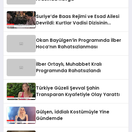
Suriye’de Baas Rejimi ve Esad Ailesi
Devrildi: Kurtlar Vadisi Dizisinin
2003’teki Sözleri Gerçek Oldu
Okan Bayülgen’in Programında İlber
Hoca’nın Rahatsızlanması
İlber Ortaylı, Muhabbet Kralı
Programında Rahatsızlandı
Türkiye Güzeli Şevval Şahin
Transparan Kıyafetiyle Olay Yarattı
Gülşen, İddialı Kostümüyle Yine
Gündemde