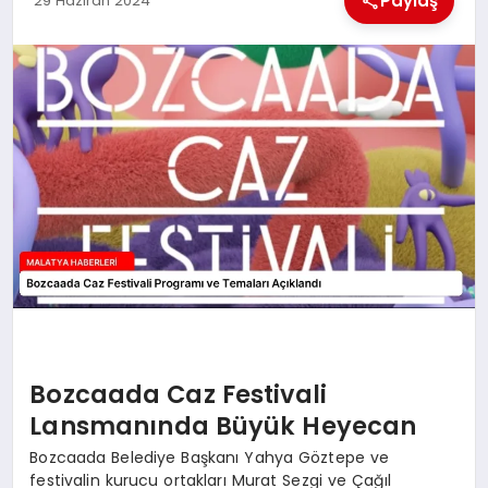
Paylaş
29 Haziran 2024
EKONOMI
MAGAZIN
SAĞLIK
SIYASET
SPOR
TEKNOLOJI
Bozcaada Caz Festivali
Lansmanında Büyük Heyecan
Bozcaada Belediye Başkanı Yahya Göztepe ve
festivalin kurucu ortakları Murat Sezgi ve Çağıl