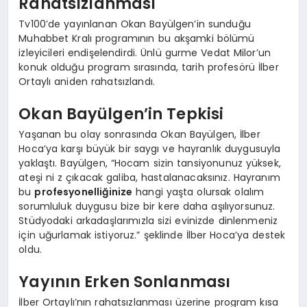
Rahatsızlanması
Tv100’de yayınlanan Okan Bayülgen’in sunduğu
Muhabbet Kralı programının bu akşamki bölümü
izleyicileri endişelendirdi. Ünlü gurme Vedat Milor’un
konuk olduğu program sırasında, tarih profesörü İlber
Ortaylı aniden rahatsızlandı.
Okan Bayülgen’in Tepkisi
Yaşanan bu olay sonrasında Okan Bayülgen, İlber
Hoca’ya karşı büyük bir saygı ve hayranlık duygusuyla
yaklaştı. Bayülgen, “Hocam sizin tansiyonunuz yüksek,
ateşi ni z çıkacak galiba, hastalanacaksınız. Hayranım
bu
profesyonelliğinize
hangi yaşta olursak olalım
sorumluluk duygusu bize bir kere daha aşılıyorsunuz.
Stüdyodaki arkadaşlarımızla sizi evinizde dinlenmeniz
için uğurlamak istiyoruz.” şeklinde İlber Hoca’ya destek
oldu.
Yayının Erken Sonlanması
İlber Ortaylı’nın rahatsızlanması üzerine program kısa