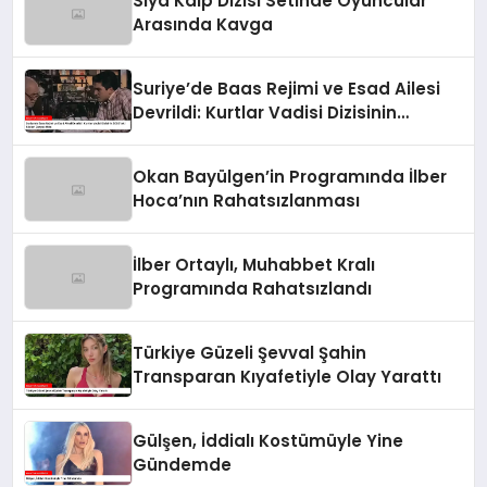
Siya Kalp Dizisi Setinde Oyuncular
Arasında Kavga
Suriye’de Baas Rejimi ve Esad Ailesi
Devrildi: Kurtlar Vadisi Dizisinin
2003’teki Sözleri Gerçek Oldu
Okan Bayülgen’in Programında İlber
Hoca’nın Rahatsızlanması
İlber Ortaylı, Muhabbet Kralı
Programında Rahatsızlandı
Türkiye Güzeli Şevval Şahin
Transparan Kıyafetiyle Olay Yarattı
Gülşen, İddialı Kostümüyle Yine
Gündemde