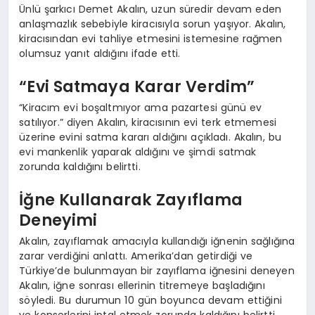
Ünlü şarkıcı Demet Akalın, uzun süredir devam eden
anlaşmazlık sebebiyle kiracısıyla sorun yaşıyor. Akalın,
kiracısından evi tahliye etmesini istemesine rağmen
olumsuz yanıt aldığını ifade etti.
“Evi Satmaya Karar Verdim”
“Kiracım evi boşaltmıyor ama pazartesi günü ev
satılıyor.” diyen Akalın, kiracısının evi terk etmemesi
üzerine evini satma kararı aldığını açıkladı. Akalın, bu
evi mankenlik yaparak aldığını ve şimdi satmak
zorunda kaldığını belirtti.
İğne Kullanarak Zayıflama
Deneyimi
Akalın, zayıflamak amacıyla kullandığı iğnenin sağlığına
zarar verdiğini anlattı. Amerika’dan getirdiği ve
Türkiye’de bulunmayan bir zayıflama iğnesini deneyen
Akalın, iğne sonrası ellerinin titremeye başladığını
söyledi. Bu durumun 10 gün boyunca devam ettiğini
ve konserlerini iptal etmek zorunda kaldığını belirtti.