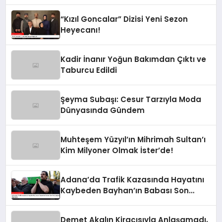
“Kızıl Goncalar” Dizisi Yeni Sezon
Heyecanı!
Kadir İnanır Yoğun Bakımdan Çıktı ve
Taburcu Edildi
Şeyma Subaşı: Cesur Tarzıyla Moda
Dünyasında Gündem
Muhteşem Yüzyıl’ın Mihrimah Sultan’ı
Kim Milyoner Olmak İster’de!
Adana’da Trafik Kazasında Hayatını
Kaybeden Bayhan’ın Babası Son
Yolculuğuna Uğurlandı
Demet Akalın Kiracısıyla Anlaşamadı,