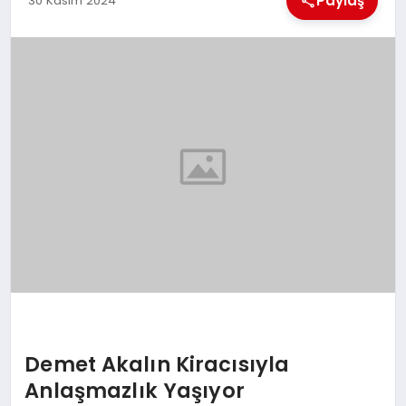
Paylaş
30 Kasım 2024
EKONOMI
MAGAZIN
SAĞLIK
SIYASET
SPOR
TEKNOLOJI
Demet Akalın Kiracısıyla
Anlaşmazlık Yaşıyor