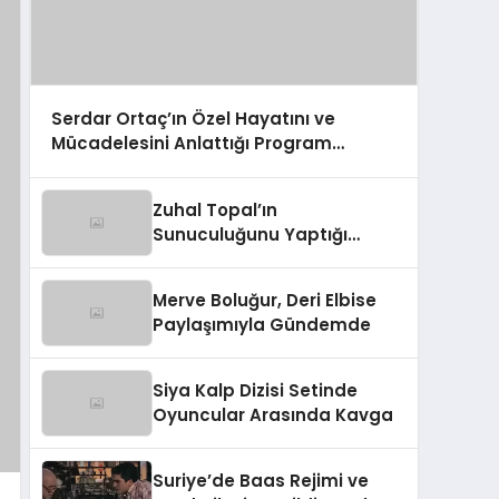
Serdar Ortaç’ın Özel Hayatını ve
Mücadelesini Anlattığı Program
Görüntülendi
Zuhal Topal’ın
Sunuculuğunu Yaptığı
Yemekteyiz Programında
Enteresan Anlar!
Merve Boluğur, Deri Elbise
Paylaşımıyla Gündemde
Siya Kalp Dizisi Setinde
Oyuncular Arasında Kavga
Suriye’de Baas Rejimi ve