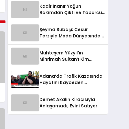
Kadir İnanır Yoğun
Bakımdan Çıktı ve Taburcu
Edildi
Şeyma Subaşı: Cesur
Tarzıyla Moda Dünyasında
Gündem
Muhteşem Yüzyıl’ın
Mihrimah Sultan’ı Kim
Milyoner Olmak İster’de!
Adana’da Trafik Kazasında
Hayatını Kaybeden
Bayhan’ın Babası Son
Yolculuğuna Uğurlandı
Demet Akalın Kiracısıyla
Anlaşamadı, Evini Satıyor