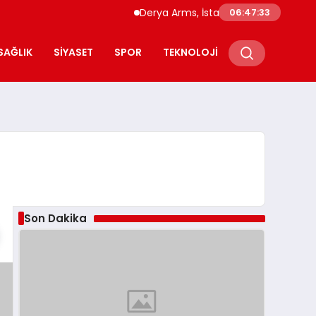
Derya Arms, İstanbul Prohunt 2026’da ye
06:47:33
SAĞLIK
SIYASET
SPOR
TEKNOLOJI
Son Dakika