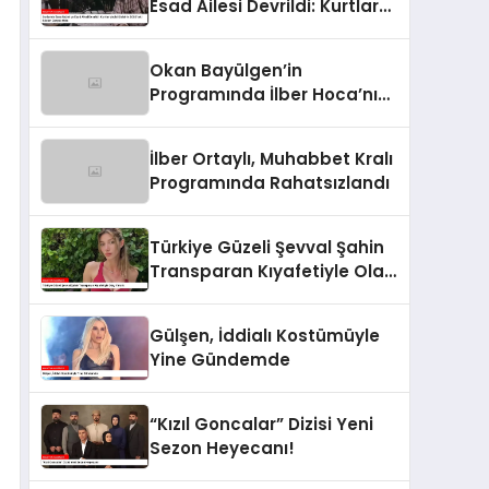
Esad Ailesi Devrildi: Kurtlar
Vadisi Dizisinin 2003’teki
Sözleri Gerçek Oldu
Okan Bayülgen’in
Programında İlber Hoca’nın
Rahatsızlanması
İlber Ortaylı, Muhabbet Kralı
Programında Rahatsızlandı
Türkiye Güzeli Şevval Şahin
Transparan Kıyafetiyle Olay
Yarattı
Gülşen, İddialı Kostümüyle
Yine Gündemde
“Kızıl Goncalar” Dizisi Yeni
Sezon Heyecanı!