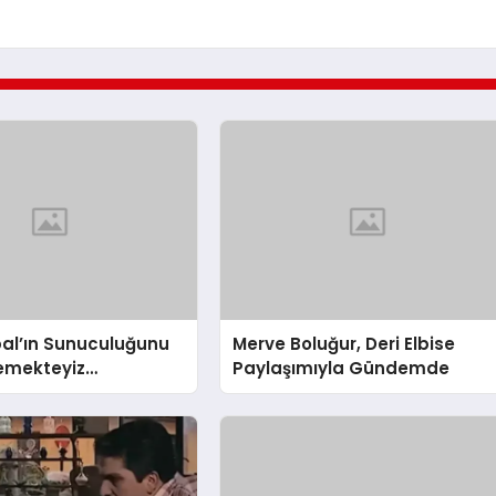
al’ın Sunuculuğunu
Merve Boluğur, Deri Elbise
Yemekteyiz
Paylaşımıyla Gündemde
nda Enteresan Anlar!