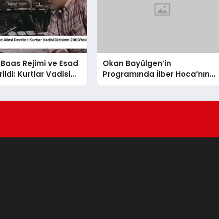
 Baas Rejimi ve Esad
Okan Bayülgen’in
rildi: Kurtlar Vadisi
Programında İlber Hoca’nın
2003’teki Sözleri
Rahatsızlanması
ldu