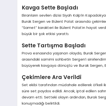
Kavga Sette Başladı
Ekranların sevilen dizisi Siyah Kalp’in Kapadokya
Burak Sergen ve Bülent Polat arasında çekimler s
“Samet” karakteri ile Bülent Polat’ın hayat ver
büyük bir şok etkisi yarattı.
Sette Tartışma Başladı
Prova esnasında yaşanan olayda, Burak Sergen’i
arasındaki samimi sohbetin Sergen’i sinirlendir
büyüyerek kavgaya dönüştü ve Burak Sergen, B
Çekimlere Ara Verildi
Set ekibi tarafından müdahale edilerek öfkeli ikil
süre set paydos edildi. Ancak, iptal edilen sahn
devam etti. Setteki olayın ardından, Burak Ser
konuşmadığı belirtildi.