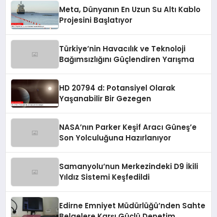
Meta, Dünyanın En Uzun Su Altı Kablo
Projesini Başlatıyor
Türkiye’nin Havacılık ve Teknoloji
Bağımsızlığını Güçlendiren Yarışma
HD 20794 d: Potansiyel Olarak
Yaşanabilir Bir Gezegen
NASA’nın Parker Keşif Aracı Güneş’e
Son Yolculuğuna Hazırlanıyor
Samanyolu’nun Merkezindeki D9 İkili
Yıldız Sistemi Keşfedildi
Edirne Emniyet Müdürlüğü’nden Sahte
Belgelere Karşı Güçlü Denetim