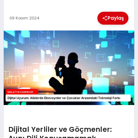
EKONOMI
Paylaş
09 Kasım 2024
MAGAZIN
SAĞLIK
SIYASET
SPOR
TEKNOLOJI
Dijital Yerliler ve Göçmenler: