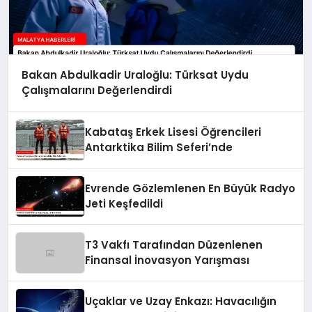
Bakan Abdulkadir Uraloğlu: Türksat Uydu
Çalışmalarını Değerlendirdi
Kabataş Erkek Lisesi Öğrencileri
Antarktika Bilim Seferi’nde
Evrende Gözlemlenen En Büyük Radyo
Jeti Keşfedildi
T3 Vakfı Tarafından Düzenlenen
Finansal İnovasyon Yarışması
Uçaklar ve Uzay Enkazı: Havacılığın