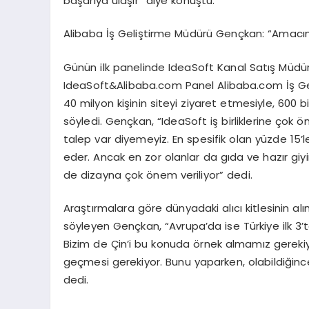
başarıya ulaşır” diye konuştu.
Alibaba İş Geliştirme Müdürü Gençkan: “Amacımız
Günün ilk panelinde IdeaSoft Kanal Satış Müdürü 
IdeaSoft&Alibaba.com Panel Alibaba.com İş Ge
40 milyon kişinin siteyi ziyaret etmesiyle, 60
söyledi. Gençkan, “IdeaSoft iş birliklerine çok 
talep var diyemeyiz. En spesifik olan yüzde 15’
eder. Ancak en zor olanlar da gıda ve hazır giy
de dizayna çok önem veriliyor” dedi.
Araştırmalara göre dünyadaki alıcı kitlesinin alı
söyleyen Gençkan, “Avrupa’da ise Türkiye ilk 3’te
Bizim de Çin’i bu konuda örnek almamız gerekiyo
geçmesi gerekiyor. Bunu yaparken, olabildiğinc
dedi.