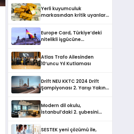
etkinlik
Yerli kuyumculuk
markasından kritik uyarılar:
Doğru seçim yatırımınızı
şekillendirir
Europe Card, Türkiye’deki
nitelikli işgücüne
Almanya’da kariyer fırsatı
sununuyor
Atlas Trafo Ailesinden
10’uncu Yıl Kutlaması
Drift NEU KKTC 2024 Drift
Şampiyonası 2. Yarışı Yakın
Doğu Kampüsünde
Gerçekleştirildi
Modern dil okulu,
İstanbul’daki 2. şubesini
açıyor
SESTEK yeni çözümü ile,