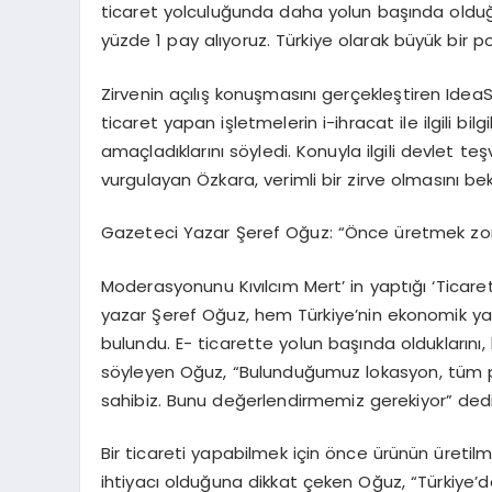
ticaret yolculuğunda daha yolun başında olduğ
yüzde 1 pay alıyoruz. Türkiye olarak büyük bir p
Zirvenin açılış konuşmasını gerçekleştiren Id
ticaret yapan işletmelerin i-ihracat ile ilgili bilgi
amaçladıklarını söyledi. Konuyla ilgili devlet te
vurgulayan Özkara, verimli bir zirve olmasını bekl
Gazeteci Yazar Şeref Oğuz: “Önce üretmek zo
Moderasyonunu Kıvılcım Mert’ in yaptığı ‘Ticare
yazar Şeref Oğuz, hem Türkiye’nin ekonomik yap
bulundu. E- ticarette yolun başında olduklarını,
söyleyen Oğuz, “Bulunduğumuz lokasyon, tüm pa
sahibiz. Bunu değerlendirmemiz gerekiyor” dedi
Bir ticareti yapabilmek için önce ürünün üretilm
ihtiyacı olduğuna dikkat çeken Oğuz, “Türkiye’de 