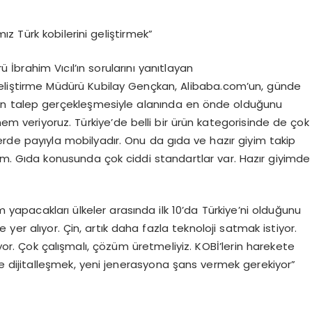
 Türk kobilerini geliştirmek”
İbrahim Vıcıl’ın sorularını yanıtlayan
liştirme Müdürü Kubilay Gençkan, Alibaba.com’un, günde
0 bin talep gerçekleşmesiyle alanında en önde olduğunu
önem veriyoruz. Türkiye’de belli bir ürün kategorisinde de çok
lerde payıyla mobilyadır. Onu da gıda ve hazır giyim takip
im. Gıda konusunda çok ciddi standartlar var. Hazır giyimde
m yapacakları ülkeler arasında ilk 10’da Türkiye’ni olduğunu
 yer alıyor. Çin, artık daha fazla teknoloji satmak istiyor.
r. Çok çalışmalı, çözüm üretmeliyiz. KOBİ’lerin harekete
e dijitalleşmek, yeni jenerasyona şans vermek gerekiyor”