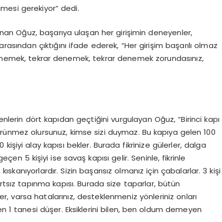
mesi gerekiyor” dedi.
unan Oğuz, başarıya ulaşan her girişimin deneyenler,
rasından çıktığını ifade ederek, “Her girişim başarılı olmaz
 Denemek, tekrar denemek, tekrar denemek zorundasınız,
enlerin dört kapıdan geçtiğini vurgulayan Oğuz, “Birinci kapı
görünmez olursunuz, kimse sizi duymaz. Bu kapıya gelen 100
 kişiyi alay kapısı bekler. Burada fikrinize gülerler, dalga
çen 5 kişiyi ise savaş kapısı gelir. Seninle, fikrinle
ıskanıyorlardır. Sizin başarısız olmanız için çabalarlar. 3 kişi
rtsız tapınma kapısı. Burada size taparlar, bütün
ler, varsa hatalarınız, desteklenmeniz yönleriniz onları
n 1 tanesi düşer. Eksiklerini bilen, ben oldum demeyen