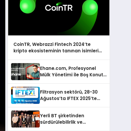
CoinTR, Webrazzi Fintech 2024’te
kripto ekosisteminin tanınan isimlerini
ağırlayacak
Ehane.com, Profesyonel
Mülk Yönetimi İle Boş Konut
Stokunu Eritecek
Filtrasyon sektörü, 28-30
Ağustos’ta IFTEX 2025’te
buluşacak
Yerli BT şirketinden
sürdürülebilirlik ve
dijitalleşme odaklı özel