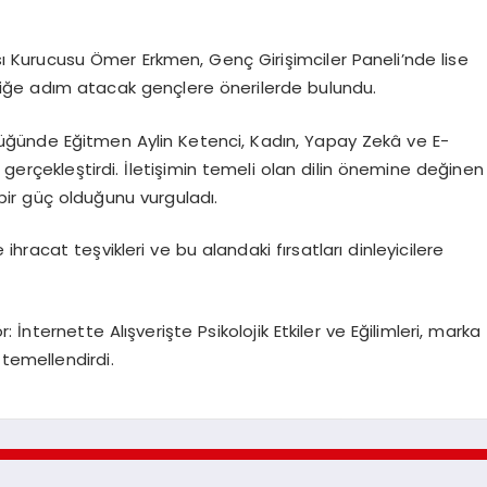
fası Kurucusu Ömer Erkmen, Genç Girişimciler Paneli’nde lise
ciliğe adım atacak gençlere önerilerde bulundu.
ünde Eğitmen Aylin Ketenci, Kadın, Yapay Zekâ ve E-
 gerçekleştirdi. İletişimin temeli olan dilin önemine değinen
bir güç olduğunu vurguladı.
racat teşvikleri ve bu alandaki fırsatları dinleyicilere
İnternette Alışverişte Psikolojik Etkiler ve Eğilimleri, marka
 temellendirdi.