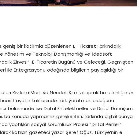
e geniş bir katılımla düzenlenen E- Ticaret Farkındalık
kare Yönetim ve Teknoloji Danışmanlığı ve İdeasoft
dalık Zirvesi”, E-Ticaretin Bugünü ve Geleceği, Geçmişten
i ile Entegrasyonu odağında bilgilerin paylaşıldığı bir
ları Kıvılcım Mert ve Necdet Kırmızıtoprak bu etkinliğin en
e ticari hayatın kalitesinde fark yaratmak olduğunu
ikinci bölümünde ise Dijital Entelektüeller ve Dijital Dönüşüm
ini, bu konuda yapmamız gerekenleri, farkında dijital dünya
a yaptıkları sosyal sorumluluk Projesi “Dijital Periler”
olarak katılan gazeteci yazar Şeref Oğuz, Türkiye’nin e