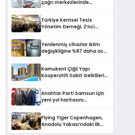
çağrı merkezlerinde
kapasite planlama
verimliliğini 4 kat artırıyor
Türkiye Kentsel Tesis
Yönetim Derneği, 2’nci
Yönetim Kurulu Çalışma
Kampı düzenlendi
Yenilenmiş cihazlar iklim
değişikliğine %87 daha az
katıda bulunuyor
Kamukent Çiğli Yapı
Kooperatifi Sabit Gelirlileri
Hayallerindeki Eve
Kavuşturacak
Anahtar Parti Samsun için
yeni yol haritasını
açıklayacak
Flying Tiger Copenhagen,
Anadolu Yakası’ndaki İlk
Mağazasını Açtı