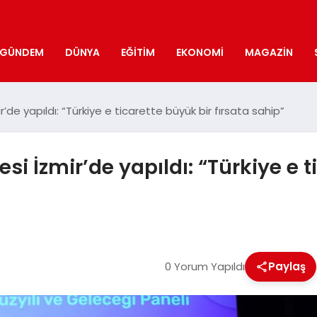
GÜNDEM
DÜNYA
EĞITIM
EKONOMI
MAGAZIN
ir’de yapıldı: “Türkiye e ticarette büyük bir fırsata sahip”
esi İzmir’de yapıldı: “Türkiye e t
0 Yorum Yapıldı
Paylaş