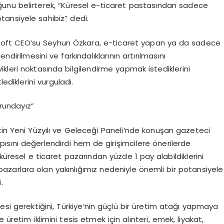
unu belirterek, “Küresel e-ticaret pastasından sadece
otansiyele sahibiz” dedi.
eaSoft CEO’su Seyhun Özkara, e-ticaret yapan ya da sadece
lendirilmesini ve farkındalıklarının artırılmasını
şvikleri noktasında bilgilendirme yapmak istediklerini
ediklerini vurguladı.
rundayız”
tin Yeni Yüzyılı ve Geleceği Paneli’nde konuşan gazeteci
ısını değerlendirdi hem de girişimcilere önerilerde
 küresel e ticaret pazarından yüzde 1 pay alabildiklerini
zarlara olan yakınlığımız nedeniyle önemli bir potansiyele
.
esi gerektiğini, Türkiye’nin güçlü bir üretim atağı yapmaya
üretim iklimini tesis etmek için alınteri, emek, liyakat,