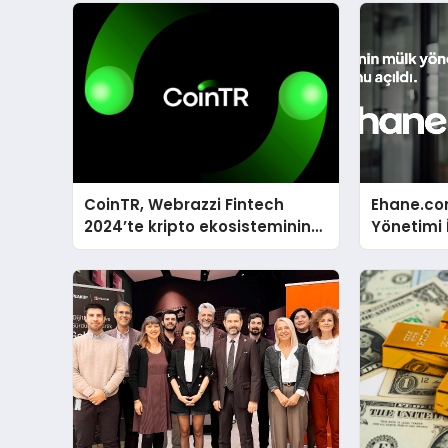
CoinTR, Webrazzi Fintech
Ehane.co
2024’te kripto ekosisteminin
Yönetimi 
tanınan isimlerini ağırlayacak
Stokunu E