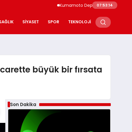
Kumamoto Depreminde Sağlık Çalışanlarını
07:53:15
SAĞLIK
SIYASET
SPOR
TEKNOLOJI
icarette büyük bir fırsata
Son Dakika