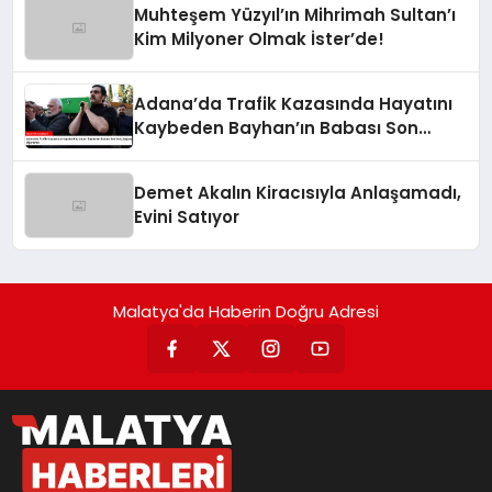
Muhteşem Yüzyıl’ın Mihrimah Sultan’ı
Kim Milyoner Olmak İster’de!
Adana’da Trafik Kazasında Hayatını
Kaybeden Bayhan’ın Babası Son
Yolculuğuna Uğurlandı
Demet Akalın Kiracısıyla Anlaşamadı,
Evini Satıyor
Malatya'da Haberin Doğru Adresi