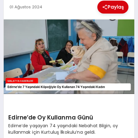
EKONOMI
Paylaş
01 Ağustos 2024
MAGAZIN
SAĞLIK
SIYASET
SPOR
TEKNOLOJI
Edirne’de Oy Kullanma Günü
Edirne’de yaşayan 74 yaşındaki Nebahat Bilgin, oy
kullanmak için Kurtuluş İlkokulu’na geldi.