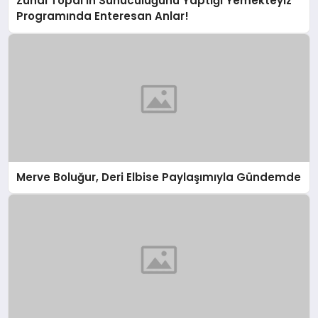
Zuhal Topal’ın Sunuculuğunu Yaptığı Yemekteyiz
Programında Enteresan Anlar!
Merve Boluğur, Deri Elbise Paylaşımıyla Gündemde