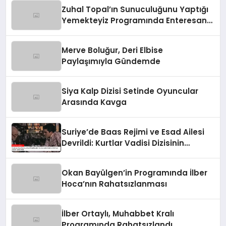
Zuhal Topal’ın Sunuculuğunu Yaptığı
Yemekteyiz Programında Enteresan
Anlar!
Merve Boluğur, Deri Elbise
Paylaşımıyla Gündemde
Siya Kalp Dizisi Setinde Oyuncular
Arasında Kavga
Suriye’de Baas Rejimi ve Esad Ailesi
Devrildi: Kurtlar Vadisi Dizisinin
2003’teki Sözleri Gerçek Oldu
Okan Bayülgen’in Programında İlber
Hoca’nın Rahatsızlanması
İlber Ortaylı, Muhabbet Kralı
Programında Rahatsızlandı