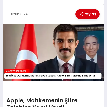
EKONOMI
Paylaş
11 Aralık 2024
MAGAZIN
SAĞLIK
SIYASET
SPOR
TEKNOLOJI
Apple, Mahkemenin Şifre