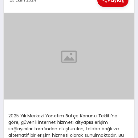
Paylaş
25 Ekim 2024
EKONOMI
MAGAZIN
SAĞLIK
SIYASET
SPOR
TEKNOLOJI
2025 Yılı Merkezi Yönetim Bütçe Kanunu Teklifi’ne
göre, güvenli internet hizmeti altyapısı erişim
sağlayıcılar tarafından oluşturulan, talebe bağlı ve
alternatif bir erişim hizmeti olarak sunulmaktadır. Bu