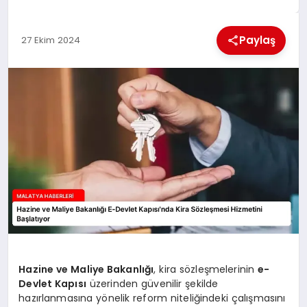
EKONOMI
Paylaş
27 Ekim 2024
MAGAZIN
SAĞLIK
SIYASET
SPOR
TEKNOLOJI
Hazine ve Maliye Bakanlığı
, kira sözleşmelerinin
e-
Devlet Kapısı
üzerinden güvenilir şekilde
hazırlanmasına yönelik reform niteliğindeki çalışmasını