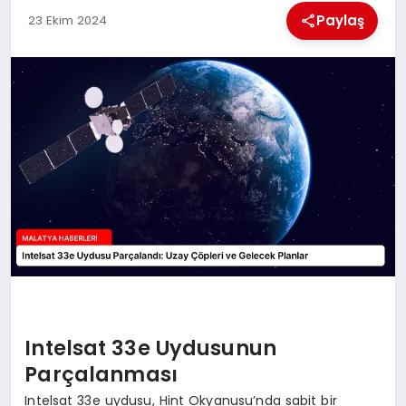
EKONOMI
Paylaş
23 Ekim 2024
MAGAZIN
SAĞLIK
SIYASET
SPOR
TEKNOLOJI
Intelsat 33e Uydusunun
Parçalanması
Intelsat 33e uydusu, Hint Okyanusu’nda sabit bir