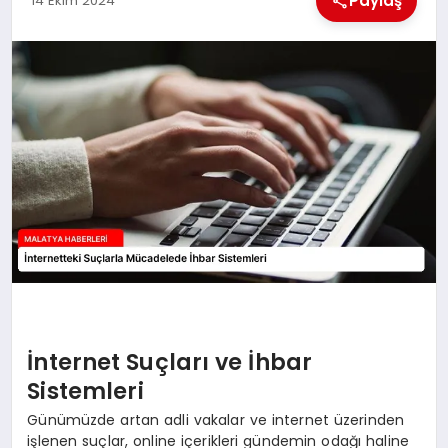
Paylaş
14 Ekim 2024
EKONOMI
MAGAZIN
SAĞLIK
SIYASET
SPOR
TEKNOLOJI
İnternet Suçları ve İhbar
Sistemleri
Günümüzde artan adli vakalar ve internet üzerinden
işlenen suçlar, online içerikleri gündemin odağı haline