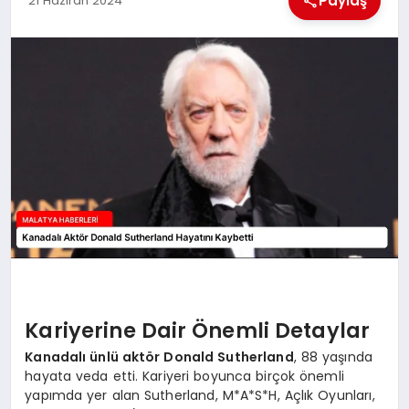
Paylaş
21 Haziran 2024
EKONOMI
MAGAZIN
SAĞLIK
SIYASET
SPOR
TEKNOLOJI
Kariyerine Dair Önemli Detaylar
Kanadalı ünlü aktör Donald Sutherland
, 88 yaşında
hayata veda etti. Kariyeri boyunca birçok önemli
yapımda yer alan Sutherland, M*A*S*H, Açlık Oyunları,