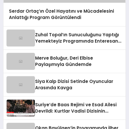
Serdar Ortaç’ın Özel Hayatını ve Mücadelesini
Anlattığı Program Görüntülendi
Zuhal Topal’ın Sunuculuğunu Yaptığı
Yemekteyiz Programında Enteresan
Anlar!
Merve Boluğur, Deri Elbise
Paylaşımıyla Gündemde
Siya Kalp Dizisi Setinde Oyuncular
Arasında Kavga
Suriye’de Baas Rejimi ve Esad Ailesi
Devrildi: Kurtlar Vadisi Dizisinin
2003’teki Sözleri Gerçek Oldu
Okan Bayülgen’in Programında İlber