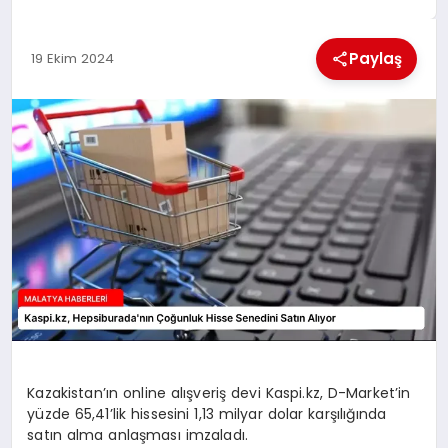
EKONOMI
Paylaş
19 Ekim 2024
MAGAZIN
SAĞLIK
SIYASET
SPOR
TEKNOLOJI
Kazakistan’ın online alışveriş devi Kaspi.kz, D-Market’in
yüzde 65,41’lik hissesini 1,13 milyar dolar karşılığında
satın alma anlaşması imzaladı.