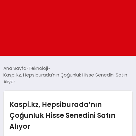
ANASAYFA
Ana Sayfa
Teknoloji
Kaspi.kz, Hepsiburada’nın Çoğunluk Hisse Senedini Satın
Alıyor
GÜNDEM
DÜNYA
Kaspi.kz, Hepsiburada’nın
Çoğunluk Hisse Senedini Satın
EĞITIM
Alıyor