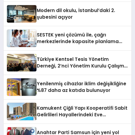
Modern dil okulu, İstanbul’daki 2.
şubesini açıyor
SESTEK yeni çözümü ile, çağrı
merkezlerinde kapasite planlama
verimliliğini 4 kat artırıyor
Türkiye Kentsel Tesis Yönetim
Derneği, 2’nci Yönetim Kurulu Çalışma
Kampı düzenlendi
Yenilenmiş cihazlar iklim değişikliğine
%87 daha az katıda bulunuyor
Kamukent Çiğli Yapı Kooperatifi Sabit
Gelirlileri Hayallerindeki Eve
Kavuşturacak
Anahtar Parti Samsun için yeni yol