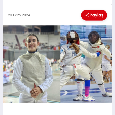
EKONOMI
Paylaş
23 Ekim 2024
MAGAZIN
SAĞLIK
SIYASET
SPOR
TEKNOLOJI