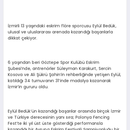
İzmirli 13 yaşındaki eskrim flöre sporcusu Eylül Bedük,
ulusal ve uluslararası arenada kazandığı başarılarla
dikkat çekiyor.
6 yaşından beri Göztepe Spor Kulübü Eskrim
Şubesi’nde, antrenörler Süleyman Karakurt, Sercin
Kosova ve Ali Şükrü Şahin’in rehberliğinde yetişen Eylül,
katıldığı 34 turnuvanın 31’inde madalya kazanarak
İzmir’in gururu oldu.
Eylül Bedük’ün kazandığı başarılar arasında birçok İzmir
ve Türkiye derecesinin yanı sıra; Polonya Fencing
Fest’te iki yıl üst üste gösterdiği performansla
kazandığı bir Avrupa Eskrim Festivali Şampiyonluğu bir