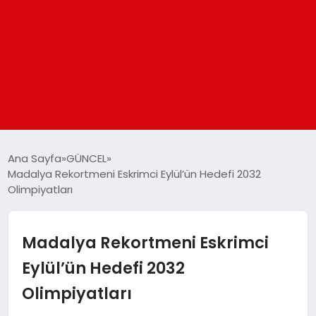
ANASAYFA
Ana Sayfa
GÜNCEL
Madalya Rekortmeni Eskrimci Eylül’ün Hedefi 2032
Olimpiyatları
GÜNDEM
DÜNYA
Madalya Rekortmeni Eskrimci
Eylül’ün Hedefi 2032
EĞITIM
Olimpiyatları