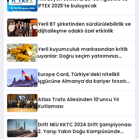
IFTEX 2025’te buluşacak
Yerli BT şirketinden sürdürülebilirlik ve
dijitalleşme odaklı özel etkinlik
Yerli kuyumculuk markasından kritik
uyarılar: Doğru seçim yatırımınızı
şekillendirir
Europe Card, Türkiye’deki nitelikli
işgücüne Almanya’da kariyer fırsatı
sununuyor
Atlas Trafo Ailesinden 10’uncu Yıl
Kutlaması
Drift NEU KKTC 2024 Drift Şampiyonası
2. Yarışı Yakın Doğu Kampüsünde
Gerçekleştirildi