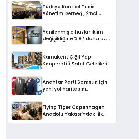
verimliliğini 4 kat artırıyor
Türkiye Kentsel Tesis
Yönetim Derneği, 2’nci
Yönetim Kurulu Çalışma
Kampı düzenlendi
Yenilenmiş cihazlar iklim
değişikliğine %87 daha az
katıda bulunuyor
Kamukent Çiğli Yapı
Kooperatifi Sabit Gelirlileri
Hayallerindeki Eve
Kavuşturacak
Anahtar Parti Samsun için
yeni yol haritasını
açıklayacak
Flying Tiger Copenhagen,
Anadolu Yakası’ndaki İlk
Mağazasını Açtı