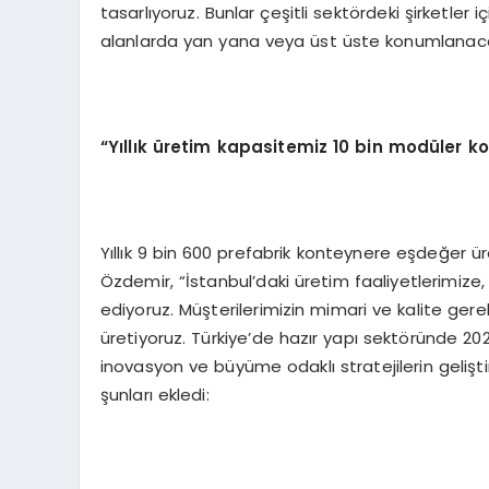
tasarlıyoruz. Bunlar çeşitli sektördeki şirketler iç
alanlarda yan yana veya üst üste konumlanacak 
“Yıllık üretim kapasitemiz 10 bin modüler k
Yıllık 9 bin 600 prefabrik konteynere eşdeğer ü
Özdemir, “İstanbul’daki üretim faaliyetlerimi
ediyoruz. Müşterilerimizin mimari ve kalite gerek
üretiyoruz. Türkiye’de hazır yapı sektöründe 2026
inovasyon ve büyüme odaklı stratejilerin gelişt
şunları ekledi: