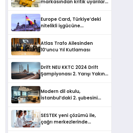
markasından kritik uyarılar:
Doğru seçim yatırımınızı
şekillendirir
Europe Card, Türkiye’deki
nitelikli işgücüne
Almanya’da kariyer fırsatı
sununuyor
Atlas Trafo Ailesinden
10’uncu Yıl Kutlaması
Drift NEU KKTC 2024 Drift
Şampiyonası 2. Yarışı Yakın
Doğu Kampüsünde
Gerçekleştirildi
Modern dil okulu,
İstanbul’daki 2. şubesini
açıyor
SESTEK yeni çözümü ile,
çağrı merkezlerinde
kapasite planlama