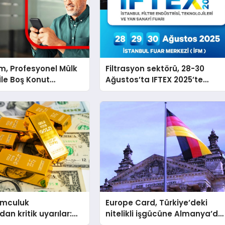
m, Profesyonel Mülk
Filtrasyon sektörü, 28-30
İle Boş Konut
Ağustos’ta IFTEX 2025’te
ritecek
buluşacak
umculuk
Europe Card, Türkiye’deki
an kritik uyarılar:
nitelikli işgücüne Almanya’da
im yatırımınızı
kariyer fırsatı sununuyor