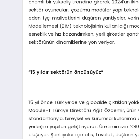
önemli bir yükseliş trendine girerek, 2024’ün iki
sektör oyuncuları, çözümü modüler yapı teknolo
eden, işçi maliyetlerini düşüren şantiyeler, verim
Modellemesi (BIM) teknolojisinin kullanıldığı mo
esneklik ve hız kazandırırken, yerli şirketler şan
sektörünün dinamiklerine yön veriyor.
“15 yıldır sektörün öncüsüyüz”
15 yıl önce Türkiye’de ve globalde çıktıkları yo
Module-T Türkiye Direktörü Yiğit Özdemir, ürün ve
standartlarıyla, bireysel ve kurumsal kullanıma 
yerleşim yapıları geliştiriyoruz. Üretimimizin %8
oluşuyor. Şantiyeler için ofis, tuvalet, duşların 