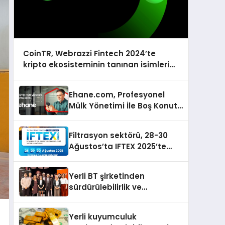
CoinTR, Webrazzi Fintech 2024’te
kripto ekosisteminin tanınan isimlerini
ağırlayacak
Ehane.com, Profesyonel
Mülk Yönetimi İle Boş Konut
Stokunu Eritecek
Filtrasyon sektörü, 28-30
Ağustos’ta IFTEX 2025’te
buluşacak
Yerli BT şirketinden
sürdürülebilirlik ve
dijitalleşme odaklı özel
etkinlik
Yerli kuyumculuk