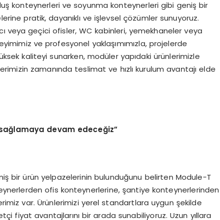
duş konteynerleri ve soyunma konteynerleri gibi geniş bir
lerine pratik, dayanıklı ve işlevsel çözümler sunuyoruz.
lıcı veya geçici ofisler, WC kabinleri, yemekhaneler veya
neyimimiz ve profesyonel yaklaşımımızla, projelerde
yüksek kaliteyi sunarken, modüler yapıdaki ürünlerimizle
ilerimizin zamanında teslimat ve hızlı kurulum avantajı elde
amı sağlamaya devam edeceğiz”
geniş bir ürün yelpazelerinin bulunduğunu belirten Module-T
eynerlerden ofis konteynerlerine, şantiye konteynerlerinden
rimiz var. Ürünlerimizi yerel standartlara uygun şekilde
i fiyat avantajlarını bir arada sunabiliyoruz. Uzun yıllara