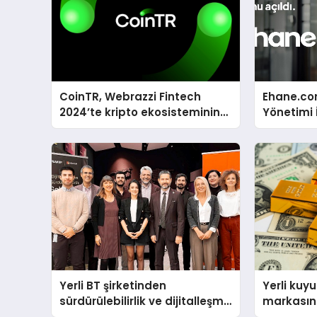
CoinTR, Webrazzi Fintech
Ehane.co
2024’te kripto ekosisteminin
Yönetimi 
tanınan isimlerini ağırlayacak
Stokunu E
Yerli BT şirketinden
Yerli kuy
sürdürülebilirlik ve dijitalleşme
markasınd
odaklı özel etkinlik
Doğru seç