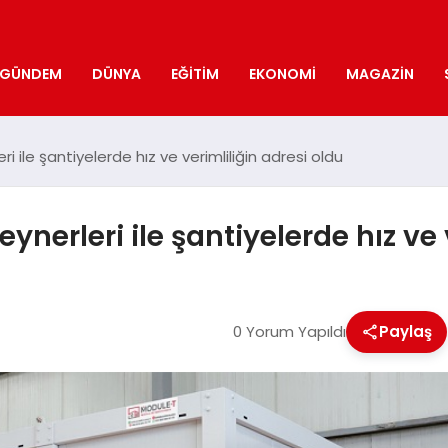
GÜNDEM
DÜNYA
EĞITIM
EKONOMI
MAGAZIN
i ile şantiyelerde hız ve verimliliğin adresi oldu
ynerleri ile şantiyelerde hız ve 
0 Yorum Yapıldı
Paylaş