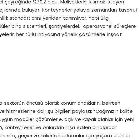
nci çeyreğinde %70,2 oldu. Maliyetlerini kısmak isteyen
jilerinde buluyor. Konteynerler yoluyla zamandan tasarruf
lilik standartlarını yeniden tanımlıyor. Yapı Bilgi
düler bina sistemleri, şantiyelerdeki operasyonel süreçlere
tiyelerin her türlü ihtiyacına yönelik çözümlerle inşaat
lda sektörün öncüsü olarak konumlandıklarını belirten
 hizmetlerine dair şu bilgileri paylaştı: “Çağımızın kalite
uygun modüler çözümlerle, açık ve kapalı alanlar için yeni
0’i, konteynerler ve onlardan inşa edilen binalardan
yanı sıra, geçici ve kalıcı konaklamalar için yaşam alanları