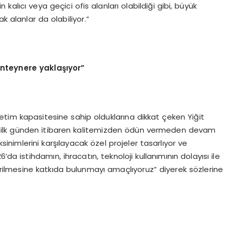
in kalıcı veya geçici ofis alanları olabildiği gibi, büyük
alanlar da olabiliyor.”
onteynere yaklaşıyor”
retim kapasitesine sahip olduklarına dikkat çeken Yiğit
ze, ilk günden itibaren kalitemizden ödün vermeden devam
sinimlerini karşılayacak özel projeler tasarlıyor ve
’da istihdamın, ihracatın, teknoloji kullanımının dolayısı ile
irilmesine katkıda bulunmayı amaçlıyoruz” diyerek sözlerine