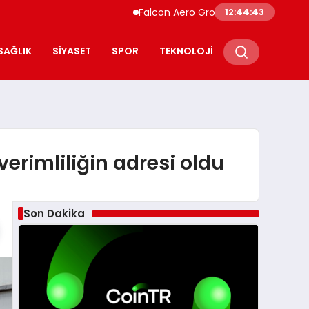
Falcon Aero Group, Havacılıkta Türkiye Merk
12:44:44
SAĞLIK
SIYASET
SPOR
TEKNOLOJI
verimliliğin adresi oldu
Son Dakika