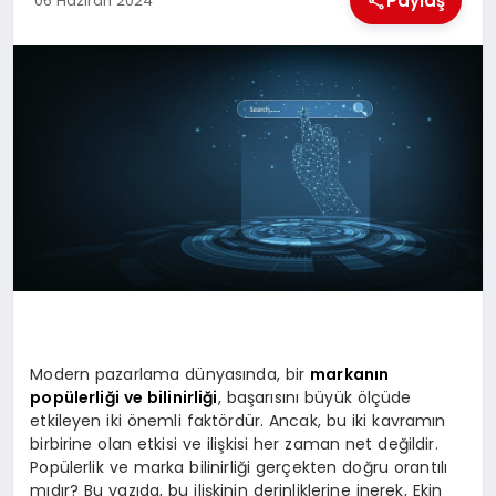
Paylaş
06 Haziran 2024
EKONOMI
MAGAZIN
SAĞLIK
SIYASET
SPOR
TEKNOLOJI
Modern pazarlama dünyasında, bir
markanın
popülerliği ve bilinirliği
, başarısını büyük ölçüde
etkileyen iki önemli faktördür. Ancak, bu iki kavramın
birbirine olan etkisi ve ilişkisi her zaman net değildir.
Popülerlik ve marka bilinirliği gerçekten doğru orantılı
mıdır? Bu yazıda, bu ilişkinin derinliklerine inerek, Ekin