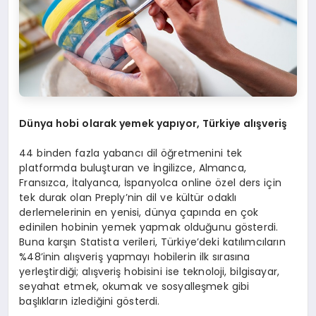
D
ünya hobi olarak yemek yap
ıyor, T
ürkiye al
ışveri
ş
44 binden fazla yabancı dil öğretmenini tek
platformda buluşturan ve İngilizce, Almanca,
Fransızca, İtalyanca, İspanyolca online özel ders için
tek durak olan Preply’nin dil ve kültür odaklı
derlemelerinin en yenisi, dünya çapında en çok
edinilen hobinin yemek yapmak olduğunu gösterdi.
Buna karşın Statista verileri, Türkiye’deki katılımcıların
%48’inin alışveriş yapmayı hobilerin ilk sırasına
yerleştirdiği; alışveriş hobisini ise teknoloji, bilgisayar,
seyahat etmek, okumak ve sosyalleşmek gibi
başlıkların izlediğini gösterdi.