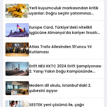
Yerli kuyumculuk markasından kritik
uyarılar: Doğru seçim yatırımınızı
şekillendirir
Europe Card, Türkiye’deki nitelikli
işgücüne Almanya’da kariyer fırsatı
sununuyor
Atlas Trafo Ailesinden 10’uncu Yıl
Kutlaması
Drift NEU KKTC 2024 Drift Şampiyonası
2. Yarışı Yakın Doğu Kampüsünde
Gerçekleştirildi
Modern dil okulu, İstanbul’daki 2.
şubesini açıyor
SESTEK yeni çözümü ile, çağrı