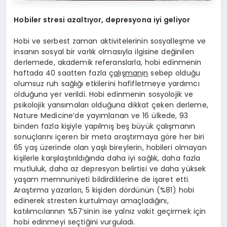
Hobiler stresi azalt
ı
yor, depresyona iyi geliyor
Hobi ve serbest zaman aktivitelerinin sosyalleşme ve
insanın sosyal bir varlık olmasıyla ilgisine değinilen
derlemede, akademik referanslarla, hobi edinmenin
haftada 40 saatten fazla ç
al
ış
man
ı
n
sebep olduğu
olumsuz ruh sağlığı etkilerini hafifletmeye yardımcı
olduğuna yer verildi. Hobi edinmenin sosyolojik ve
psikolojik yansımaları olduğuna dikkat çeken derleme,
Nature Medicine’de yayımlanan ve 16 ülkede, 93
binden fazla kişiyle yapılmış beş büyük çalışmanın
sonuçlarını içeren bir meta araştırmaya göre her biri
65 yaş üzerinde olan yaşlı bireylerin, hobileri olmayan
kişilerle karşılaştırıldığında daha iyi sağlık, daha fazla
mutluluk, daha az depresyon belirtisi ve daha yüksek
yaşam memnuniyeti bildirdiklerine de işaret etti.
Araştırma yazarları, 5 kişiden dördünün (%81) hobi
edinerek stresten kurtulmayı amaçladığını,
katılımcılarının %57’sinin ise yalnız vakit geçirmek için
hobi edinmeyi seçtiğini vurguladı.