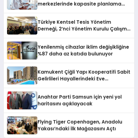
merkezlerinde kapasite planlama
verimliliğini 4 kat artırıyor
Türkiye Kentsel Tesis Yönetim
Derneği, 2’nci Yönetim Kurulu Çalışma
Kampı düzenlendi
Yenilenmiş cihazlar iklim değişikliğine
%87 daha az katıda bulunuyor
Kamukent Çiğli Yapı Kooperatifi Sabit
Gelirlileri Hayallerindeki Eve
Kavuşturacak
Anahtar Parti Samsun için yeni yol
haritasını açıklayacak
Flying Tiger Copenhagen, Anadolu
Yakası’ndaki İlk Mağazasını Açtı