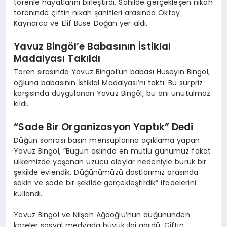
törenle hayatlarını birleştirdi. Sahilde gerçekleşen nikah
töreninde çiftin nikah şahitleri arasında Oktay
Kaynarca ve Elif Buse Doğan yer aldı.
Yavuz Bingöl’e Babasının İstiklal
Madalyası Takıldı
Tören sırasında Yavuz Bingöl’ün babası Hüseyin Bingöl,
oğluna babasının İstiklal Madalyası’nı taktı. Bu sürpriz
karşısında duygulanan Yavuz Bingöl, bu anı unutulmaz
kıldı.
“Sade Bir Organizasyon Yaptık” Dedi
Düğün sonrası basın mensuplarına açıklama yapan
Yavuz Bingöl, “Bugün aslında en mutlu günümüz fakat
ülkemizde yaşanan üzücü olaylar nedeniyle buruk bir
şekilde evlendik. Düğünümüzü dostlarımız arasında
sakin ve sade bir şekilde gerçekleştirdik” ifadelerini
kullandı.
Yavuz Bingöl ve Nilşah Ağaoğlu’nun düğününden
kareler sosyal medyada büyük ilgi gördü. Çiftin