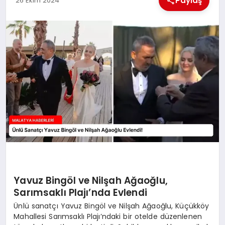
Paylaş
26 Ekim 2024
EKONOMI
MAGAZIN
SAĞLIK
SIYASET
SPOR
TEKNOLOJI
Yavuz Bingöl ve Nilşah Ağaoğlu,
Sarımsaklı Plajı’nda Evlendi
Ünlü sanatçı Yavuz Bingöl ve Nilşah Ağaoğlu, Küçükköy
Mahallesi Sarımsaklı Plajı’ndaki bir otelde düzenlenen