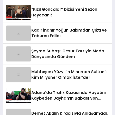
“Kızıl Goncalar” Dizisi Yeni Sezon
Heyecanı!
Kadir İnanır Yoğun Bakımdan Çıktı ve
Taburcu Edildi
Şeyma Subaşı: Cesur Tarzıyla Moda
Dünyasında Gündem
Muhteşem Yüzyıl’ın Mihrimah Sultan’ı
Kim Milyoner Olmak İster’de!
Adana’da Trafik Kazasında Hayatını
Kaybeden Bayhan’ın Babası Son
Yolculuğuna Uğurlandı
Demet Akalın Kiracısıyla Anlaşamadı,