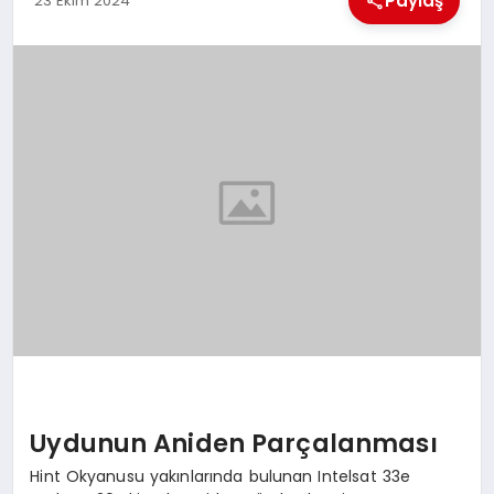
Paylaş
23 Ekim 2024
EKONOMI
MAGAZIN
SAĞLIK
SIYASET
SPOR
TEKNOLOJI
Uydunun Aniden Parçalanması
Hint Okyanusu yakınlarında bulunan Intelsat 33e