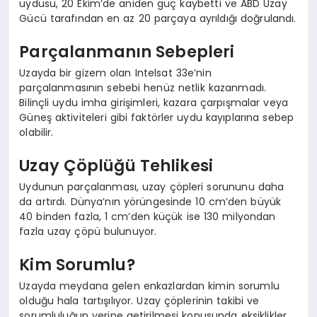
uydusu, 20 Ekim’de aniden güç kaybetti ve ABD Uzay
Gücü tarafından en az 20 parçaya ayrıldığı doğrulandı.
Parçalanmanın Sebepleri
Uzayda bir gizem olan Intelsat 33e’nin
parçalanmasının sebebi henüz netlik kazanmadı.
Bilinçli uydu imha girişimleri, kazara çarpışmalar veya
Güneş aktiviteleri gibi faktörler uydu kayıplarına sebep
olabilir.
Uzay Çöplüğü Tehlikesi
Uydunun parçalanması, uzay çöpleri sorununu daha
da artırdı. Dünya’nın yörüngesinde 10 cm’den büyük
40 binden fazla, 1 cm’den küçük ise 130 milyondan
fazla uzay çöpü bulunuyor.
Kim Sorumlu?
Uzayda meydana gelen enkazlardan kimin sorumlu
olduğu hala tartışılıyor. Uzay çöplerinin takibi ve
sorumluluğun yerine getirilmesi konusunda eksiklikler