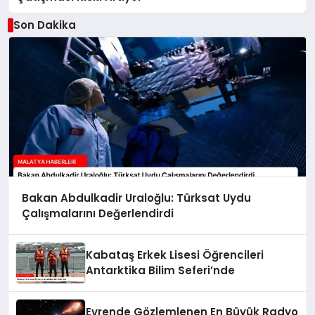
Son Dakika
Bakan Abdulkadir Uraloğlu: Türksat Uydu
Çalışmalarını Değerlendirdi
Kabataş Erkek Lisesi Öğrencileri
Antarktika Bilim Seferi’nde
Evrende Gözlemlenen En Büyük Radyo