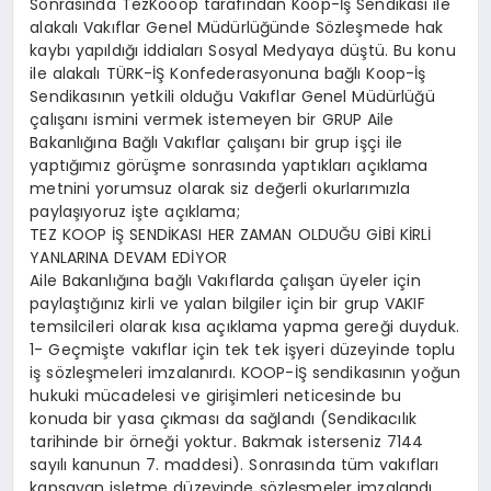
Sonrasında TezKooop tarafından Koop-İş Sendikası ile
alakalı Vakıflar Genel Müdürlüğünde Sözleşmede hak
kaybı yapıldığı iddiaları Sosyal Medyaya düştü. Bu konu
ile alakalı TÜRK-İŞ Konfederasyonuna bağlı Koop-İş
Sendikasının yetkili olduğu Vakıflar Genel Müdürlüğü
çalışanı ismini vermek istemeyen bir GRUP Aile
Bakanlığına Bağlı Vakıflar çalışanı bir grup işçi ile
yaptığımız görüşme sonrasında yaptıkları açıklama
metnini yorumsuz olarak siz değerli okurlarımızla
paylaşıyoruz işte açıklama;
TEZ KOOP İŞ SENDİKASI HER ZAMAN OLDUĞU GİBİ KİRLİ
YANLARINA DEVAM EDİYOR
Aile Bakanlığına bağlı Vakıflarda çalışan üyeler için
paylaştığınız kirli ve yalan bilgiler için bir grup VAKIF
temsilcileri olarak kısa açıklama yapma gereği duyduk.
1- Geçmişte vakıflar için tek tek işyeri düzeyinde toplu
iş sözleşmeleri imzalanırdı. KOOP-İŞ sendikasının yoğun
hukuki mücadelesi ve girişimleri neticesinde bu
konuda bir yasa çıkması da sağlandı (Sendikacılık
tarihinde bir örneği yoktur. Bakmak isterseniz 7144
sayılı kanunun 7. maddesi). Sonrasında tüm vakıfları
kapsayan işletme düzeyinde sözleşmeler imzalandı.