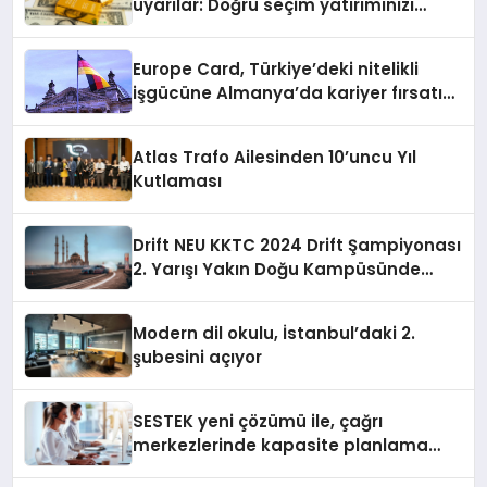
uyarılar: Doğru seçim yatırımınızı
şekillendirir
Europe Card, Türkiye’deki nitelikli
işgücüne Almanya’da kariyer fırsatı
sununuyor
Atlas Trafo Ailesinden 10’uncu Yıl
Kutlaması
Drift NEU KKTC 2024 Drift Şampiyonası
2. Yarışı Yakın Doğu Kampüsünde
Gerçekleştirildi
Modern dil okulu, İstanbul’daki 2.
şubesini açıyor
SESTEK yeni çözümü ile, çağrı
merkezlerinde kapasite planlama
verimliliğini 4 kat artırıyor