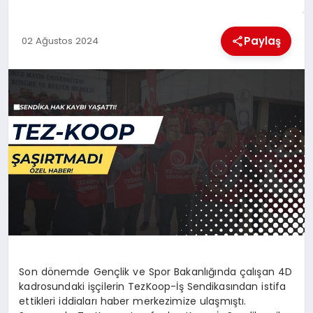
EKONOMI
Paylaş
02 Ağustos 2024
MAGAZIN
SAĞLIK
SIYASET
SPOR
TEKNOLOJI
Son dönemde Gençlik ve Spor Bakanlığında çalışan 4D
kadrosundaki işçilerin TezKoop-İş Sendikasından istifa
ettikleri iddiaları haber merkezimize ulaşmıştı.