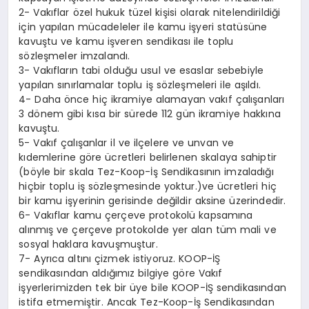
2- Vakıflar özel hukuk tüzel kişisi olarak nitelendirildiği
için yapılan mücadeleler ile kamu işyeri statüsüne
kavuştu ve kamu işveren sendikası ile toplu
sözleşmeler imzalandı.
3- Vakıfların tabi olduğu usul ve esaslar sebebiyle
yapılan sınırlamalar toplu iş sözleşmeleri ile aşıldı.
4- Daha önce hiç ikramiye alamayan vakıf çalışanları
3 dönem gibi kısa bir sürede 112 gün ikramiye hakkına
kavuştu.
5- Vakıf çalışanlar il ve ilçelere ve unvan ve
kıdemlerine göre ücretleri belirlenen skalaya sahiptir
(böyle bir skala Tez-Koop-İş Sendikasının imzaladığı
hiçbir toplu iş sözleşmesinde yoktur.)ve ücretleri hiç
bir kamu işyerinin gerisinde değildir aksine üzerindedir.
6- Vakıflar kamu çerçeve protokolü kapsamına
alınmış ve çerçeve protokolde yer alan tüm mali ve
sosyal haklara kavuşmuştur.
7- Ayrıca altını çizmek istiyoruz. KOOP-İŞ
sendikasından aldığımız bilgiye göre Vakıf
işyerlerimizden tek bir üye bile KOOP-İŞ sendikasından
istifa etmemiştir. Ancak Tez-Koop-İş Sendikasından