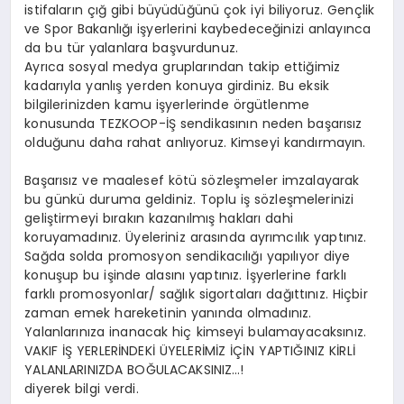
istifaların çığ gibi büyüdüğünü çok iyi biliyoruz. Gençlik
ve Spor Bakanlığı işyerlerini kaybedeceğinizi anlayınca
da bu tür yalanlara başvurdunuz.
Ayrıca sosyal medya gruplarından takip ettiğimiz
kadarıyla yanlış yerden konuya girdiniz. Bu eksik
bilgilerinizden kamu işyerlerinde örgütlenme
konusunda TEZKOOP-İŞ sendikasının neden başarısız
olduğunu daha rahat anlıyoruz. Kimseyi kandırmayın.
Başarısız ve maalesef kötü sözleşmeler imzalayarak
bu günkü duruma geldiniz. Toplu iş sözleşmelerinizi
geliştirmeyi bırakın kazanılmış hakları dahi
koruyamadınız. Üyeleriniz arasında ayrımcılık yaptınız.
Sağda solda promosyon sendikacılığı yapılıyor diye
konuşup bu işinde alasını yaptınız. İşyerlerine farklı
farklı promosyonlar/ sağlık sigortaları dağıttınız. Hiçbir
zaman emek hareketinin yanında olmadınız.
Yalanlarınıza inanacak hiç kimseyi bulamayacaksınız.
VAKIF İŞ YERLERİNDEKİ ÜYELERİMİZ İÇİN YAPTIĞINIZ KİRLİ
YALANLARINIZDA BOĞULACAKSINIZ…!
diyerek bilgi verdi.