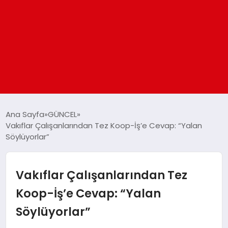
ANASAYFA
Ana Sayfa
GÜNCEL
Vakıflar Çalışanlarından Tez Koop-İş’e Cevap: “Yalan
Söylüyorlar”
GÜNDEM
DÜNYA
Vakıflar Çalışanlarından Tez
Koop-İş’e Cevap: “Yalan
EĞITIM
Söylüyorlar”