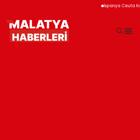
İspanya Ceuta Kıyıla