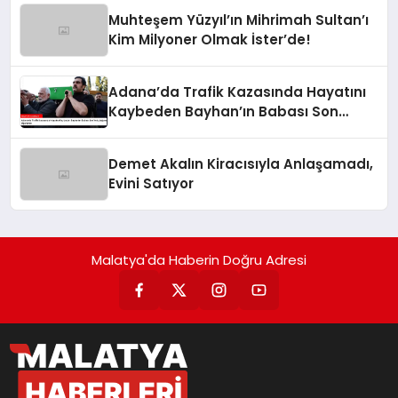
Muhteşem Yüzyıl’ın Mihrimah Sultan’ı
Kim Milyoner Olmak İster’de!
Adana’da Trafik Kazasında Hayatını
Kaybeden Bayhan’ın Babası Son
Yolculuğuna Uğurlandı
Demet Akalın Kiracısıyla Anlaşamadı,
Evini Satıyor
Malatya'da Haberin Doğru Adresi