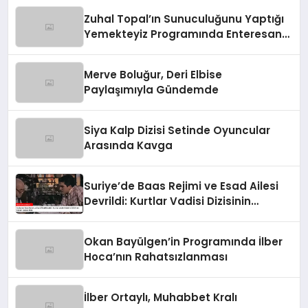
Zuhal Topal’ın Sunuculuğunu Yaptığı
Yemekteyiz Programında Enteresan
Anlar!
Merve Boluğur, Deri Elbise
Paylaşımıyla Gündemde
Siya Kalp Dizisi Setinde Oyuncular
Arasında Kavga
Suriye’de Baas Rejimi ve Esad Ailesi
Devrildi: Kurtlar Vadisi Dizisinin
2003’teki Sözleri Gerçek Oldu
Okan Bayülgen’in Programında İlber
Hoca’nın Rahatsızlanması
İlber Ortaylı, Muhabbet Kralı