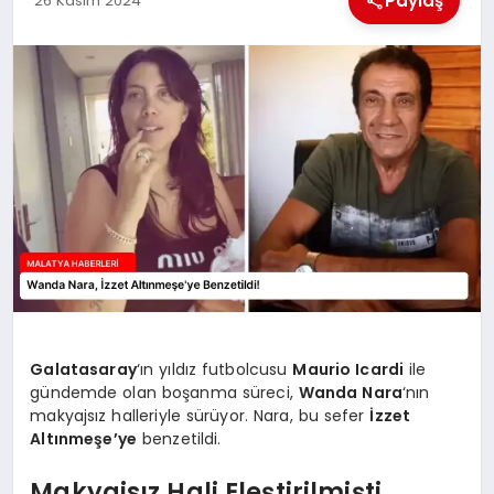
Paylaş
26 Kasım 2024
EKONOMI
MAGAZIN
SAĞLIK
SIYASET
SPOR
TEKNOLOJI
Galatasaray
‘ın yıldız futbolcusu
Maurio Icardi
ile
gündemde olan boşanma süreci,
Wanda Nara
‘nın
makyajsız halleriyle sürüyor. Nara, bu sefer
İzzet
Altınmeşe’ye
benzetildi.
Makyajsız Hali Eleştirilmişti