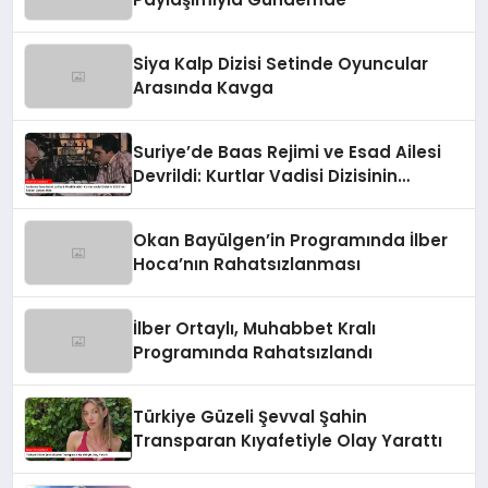
Siya Kalp Dizisi Setinde Oyuncular
Arasında Kavga
Suriye’de Baas Rejimi ve Esad Ailesi
Devrildi: Kurtlar Vadisi Dizisinin
2003’teki Sözleri Gerçek Oldu
Okan Bayülgen’in Programında İlber
Hoca’nın Rahatsızlanması
İlber Ortaylı, Muhabbet Kralı
Programında Rahatsızlandı
Türkiye Güzeli Şevval Şahin
Transparan Kıyafetiyle Olay Yarattı