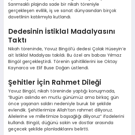
Sarımsaklı plajında sade bir nikah töreniyle
gerçekleşen evlilik, iş ve sanat dünyasından birçok
davetlinin katılımıyla kutlandı.
Dedesinin İstiklal Madalyasını
Taktı
Nikah töreninde, Yavuz Bingöl’ü dedesi Çolak Hüseyin’e
ait İstiklal Madalyası takıldı. Bu özel anı babası Yılmaz
Bingöl gerçekleştirdi. Törenin şahitliklerini ise Oktay
Kaynarca ve Elif Buse Doğan üstlendi.
Şehitler İçin Rahmet Dileği
Yavuz Bingöl, nikah töreninde yaptığı konuşmada,
“Bugün aslında en mutlu günümüz ama birkaç gün
önce yaşanan saldırı nedeniyle buruk bir şekilde
evlendik. Şehitlerimize Allah’tan rahmet diliyoruz.
Ailelerine ve milletimize başsağlığı diliyoruz” ifadelerini
kullandı. Bingöl, düğünü sakin ve dostlar arasında
geçecek şekilde planladıklarını belirtti.