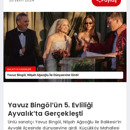
Paylaş
26 Ekim 2024
EKONOMI
MAGAZIN
SAĞLIK
SIYASET
SPOR
TEKNOLOJI
Yavuz Bingöl’ün 5. Evliliği
Ayvalık’ta Gerçekleşti
Ünlü sanatçı Yavuz Bingöl, Nilşah Ağaoğlu ile Balıkesir’in
Ayvalık ilçesinde dünyaevine girdi. Küçükköy Mahallesi