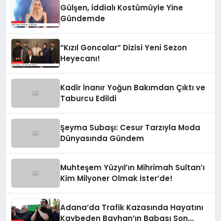
Gülşen, İddialı Kostümüyle Yine
Gündemde
“Kızıl Goncalar” Dizisi Yeni Sezon
Heyecanı!
Kadir İnanır Yoğun Bakımdan Çıktı ve
Taburcu Edildi
Şeyma Subaşı: Cesur Tarzıyla Moda
Dünyasında Gündem
Muhteşem Yüzyıl’ın Mihrimah Sultan’ı
Kim Milyoner Olmak İster’de!
Adana’da Trafik Kazasında Hayatını
Kaybeden Bayhan’ın Babası Son