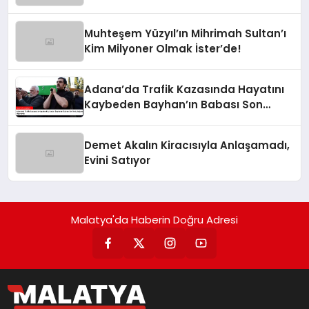
Muhteşem Yüzyıl’ın Mihrimah Sultan’ı
Kim Milyoner Olmak İster’de!
Adana’da Trafik Kazasında Hayatını
Kaybeden Bayhan’ın Babası Son
Yolculuğuna Uğurlandı
Demet Akalın Kiracısıyla Anlaşamadı,
Evini Satıyor
Malatya'da Haberin Doğru Adresi