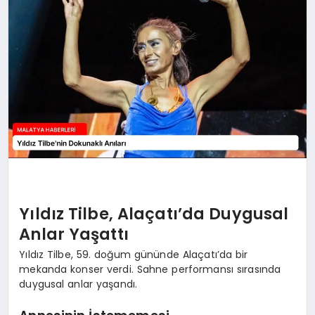
EKONOMI
MAGAZIN
SAĞLIK
SIYASET
SPOR
Yıldız Tilbe, Alaçatı’da Duygusal
TEKNOLOJI
Anlar Yaşattı
Yıldız Tilbe, 59. doğum gününde Alaçatı’da bir
mekanda konser verdi. Sahne performansı sırasında
duygusal anlar yaşandı.