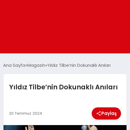
ANASAYFA
Ana Sayfa
Magazin
Yıldız Tilbe’nin Dokunaklı Anıları
GÜNDEM
Yıldız Tilbe’nin Dokunaklı Anıları
DÜNYA
Paylaş
EĞITIM
20 Temmuz 2024