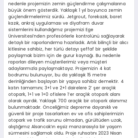
nedenle projemizin zemin güçlendirme çalışmalarına
büyük önem gösterdik. Yaklaşık 1 yıl boyunca zemin
güçlendirmelerimiz sürdü. Jetgrout, forekazık, baret
kazık, ankraj uygulaması ve diyafram duvar
sistemlerini kullandığımız projemizi Ege
Üniversitesi’nden profesörlerle kontrolünü sağlayarak
detaylı bir raporlandırma hazırladık. Artık bilinçli bir alıcı
kitlesine sahibiz, her türlü detayı şeffaf bir şekilde
paylaşmak bizim için de gurur kaynağı. Bu nedenle
raporları dileyen müşterilerimiz veya müşteri
adaylarımızla paylaşmaktayız. Projemizin 4 kat
bodrumu bulunuyor, bu da yaklaşık 15 metre
derinliğinden başlayan bir yapıya sahibiz demektir. 4
katın tamamını; 3+1 ve 2+1 dairelere 2’ şer araçlık
otopark, 1+1 ve 1+0 ofislere 1’er araçlık otopark alanı
olarak ayırdık. Yaklaşık 700 araçlık bir otopark alanımız
bulunmaktadır. Önceliğimiz depreme dayanıklı ve
güvenli bir proje tasarlarken ev ve ofis sahiplerimizin
otopark ve trafik sorunu olmadan, gürültüden uzak,
alıştığımız Alsancak’ın eşsiz manzarasıyla bir yaşam
sürmesini sağlamak oldu. Proje ruhsatını 2023 Nisan