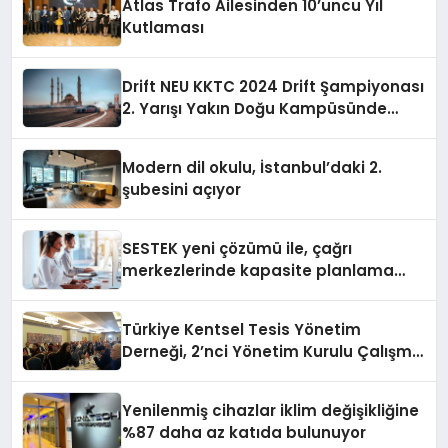
Atlas Trafo Ailesinden 10’uncu Yıl
Kutlaması
Drift NEU KKTC 2024 Drift Şampiyonası
2. Yarışı Yakın Doğu Kampüsünde
Gerçekleştirildi
Modern dil okulu, İstanbul’daki 2.
şubesini açıyor
SESTEK yeni çözümü ile, çağrı
merkezlerinde kapasite planlama
verimliliğini 4 kat artırıyor
Türkiye Kentsel Tesis Yönetim
Derneği, 2’nci Yönetim Kurulu Çalışma
Kampı düzenlendi
Yenilenmiş cihazlar iklim değişikliğine
%87 daha az katıda bulunuyor