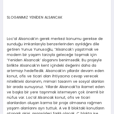
SLOGANIMIZ YENİDEN ALSANCAK
Loc’al Alsancak’ın gerek merkezi konumu gerekse de
sunduğu imkanlarıyla benzerlerinden ayrıldığını dile
getiren Yunus Yunusoğlu, “Alsancak’ı yaşatmak ve
modern bir yaşam tarzıyla geleceğe taşımak için
‘Yeniden Alsancak’ sloganını benimsedik. Bu projeyle
birlikte Alsancak’ın kent içindeki değerini daha da
artırmayı hedefledik. Alsancak’ın yıllardır devam eden
konut, ofis ve ticari alan ihtiyacına cevap verecek
nitelikteki donanım, mimari tasarım ve sosyal alanları
bir arada sunuyoruz. Yıllardır Alsancak’ta ikamet eden
ve başka bir yere taşınmak istemeyen çok önemli bir
nüfus var. Loc’al Alsancak konut, ofis ve ticari
alanlardan oluşan karma bir proje olmasına rağmen
yaşam alanlarını ayrı tuttuk. A ve B bloktaki konutların
otopark girişi, asansörleri farklı olacak. C blokta ise