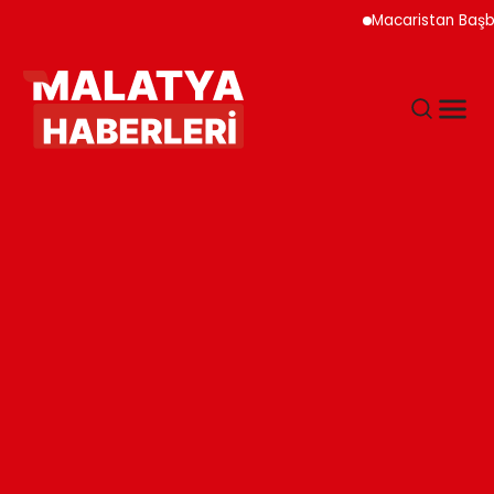
Macaristan Başbakanı D