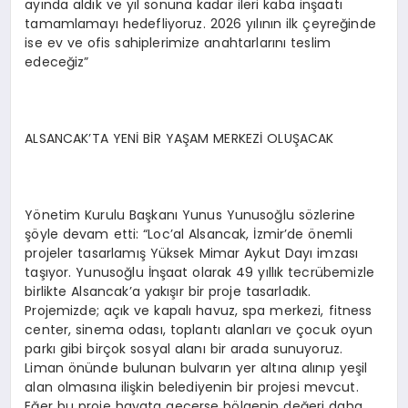
ayında aldık ve yıl sonuna kadar ileri kaba inşaatı
tamamlamayı hedefliyoruz. 2026 yılının ilk çeyreğinde
ise ev ve ofis sahiplerimize anahtarlarını teslim
edeceğiz”
ALSANCAK’TA YENİ BİR YAŞAM MERKEZİ OLUŞACAK
Yönetim Kurulu Başkanı Yunus Yunusoğlu sözlerine
şöyle devam etti: “Loc’al Alsancak, İzmir’de önemli
projeler tasarlamış Yüksek Mimar Aykut Dayı imzası
taşıyor. Yunusoğlu İnşaat olarak 49 yıllık tecrübemizle
birlikte Alsancak’a yakışır bir proje tasarladık.
Projemizde; açık ve kapalı havuz, spa merkezi, fitness
center, sinema odası, toplantı alanları ve çocuk oyun
parkı gibi birçok sosyal alanı bir arada sunuyoruz.
Liman önünde bulunan bulvarın yer altına alınıp yeşil
alan olmasına ilişkin belediyenin bir projesi mevcut.
Eğer bu proje hayata geçerse bölgenin değeri daha