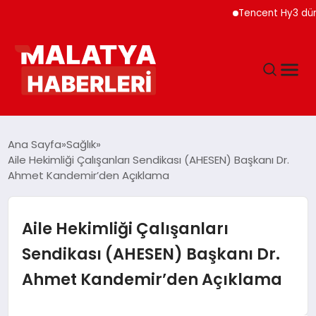
Tencent Hy3 dünya g
ANASAYFA
Ana Sayfa
Sağlık
Aile Hekimliği Çalışanları Sendikası (AHESEN) Başkanı Dr.
Ahmet Kandemir’den Açıklama
GÜNDEM
DÜNYA
Aile Hekimliği Çalışanları
Sendikası (AHESEN) Başkanı Dr.
EĞITIM
Ahmet Kandemir’den Açıklama
EKONOMI