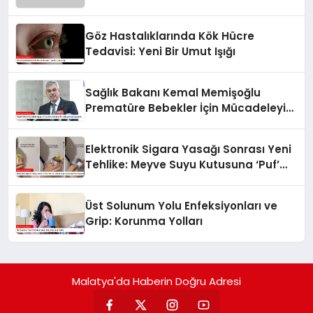
Göz Hastalıklarında Kök Hücre
Tedavisi: Yeni Bir Umut Işığı
Sağlık Bakanı Kemal Memişoğlu
Prematüre Bebekler İçin Mücadeleyi
Vurguladı
Elektronik Sigara Yasağı Sonrası Yeni
Tehlike: Meyve Suyu Kutusuna ‘Puf’
Koymak
Üst Solunum Yolu Enfeksiyonları ve
Grip: Korunma Yolları
Malatya'da Haberin Doğru Adresi