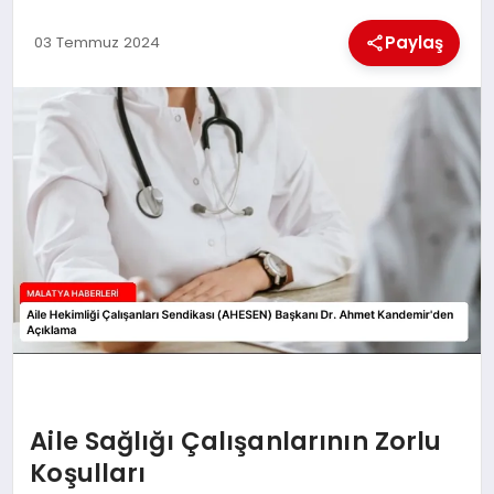
Paylaş
03 Temmuz 2024
MAGAZIN
SAĞLIK
SIYASET
SPOR
TEKNOLOJI
Aile Sağlığı Çalışanlarının Zorlu
Koşulları