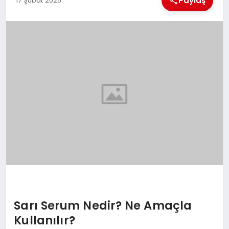
Paylaş
17 Şubat 2025
EKONOMI
MAGAZIN
SAĞLIK
SIYASET
SPOR
TEKNOLOJI
Sarı Serum Nedir? Ne Amaçla
Kullanılır?