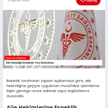
Paylaş
13 Şubat 2025
EKONOMI
MAGAZIN
SAĞLIK
SIYASET
SPOR
TEKNOLOJI
Bakanlık tarafından yapılan açıklamaya göre, aile
hekimliğine geçişte uygulanan muvafakat işlemlerine
ilişkin genelge revize edilerek taşra teşkilatlarına
duyuruldu.
Aile Hekimlerine Esneklik