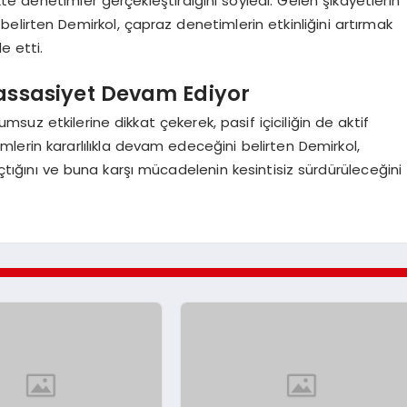
ikte denetimler gerçekleştirdiğini söyledi. Gelen şikayetlerin
 belirten Demirkol, çapraz denetimlerin etkinliğini artırmak
e etti.
Hassasiyet Devam Ediyor
umsuz etkilerine dikkat çekerek, pasif içiciliğin de aktif
timlerin kararlılıkla devam edeceğini belirten Demirkol,
açtığını ve buna karşı mücadelenin kesintisiz sürdürüleceğini