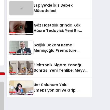
Espiye’de İkiz Bebek
Mücadelesi
Göz Hastalıklarında Kök
Hücre Tedavisi: Yeni Bir
Umut Işığı
Sağlık Bakanı Kemal
Memişoğlu Prematüre
Bebekler İçin Mücadeleyi
Vurguladı
Elektronik Sigara Yasağı
Sonrası Yeni Tehlike: Meyve
Suyu Kutusuna ‘Puf’ Koymak
Üst Solunum Yolu
Enfeksiyonları ve Grip:
Korunma Yolları