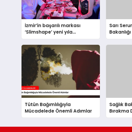
İzmir’in başarılı markası
Sarı Seru
‘Slimshape’ yeni yıla
Bakanlığı 
müjdelerle girdi!
Tütün Bağımlılığıyla
Sağlık Ba
Mücadelede Önemli Adımlar
Bırakma 
Sigara Bır