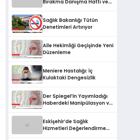
Bırakma Danışma Hattı ve
Sigara Bırakma Poliklinikleri
Sağlık Bakanlığı Tütün
Denetimleri Artırıyor
Aile Hekimliği Geçişinde Yeni
Düzenleme
Meniere Hastalığı: İç
Kulaktaki Dengesizlik
Der Spiegel’in Yayımladığı
Haberdeki Manipülasyon ve
Dezenformasyon İddiaları
Yanıtlandı
Eskişehir’de Sağlık
Hizmetleri Değerlendirme
Toplantısı