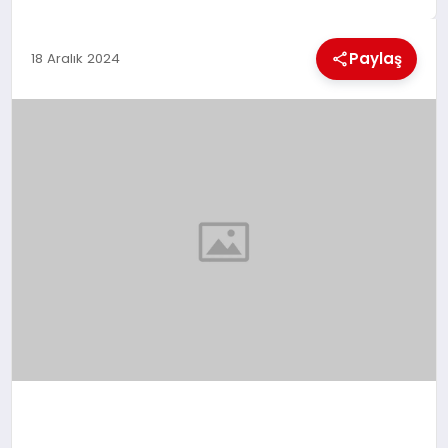
EKONOMI
Paylaş
18 Aralık 2024
MAGAZIN
SAĞLIK
SIYASET
SPOR
TEKNOLOJI