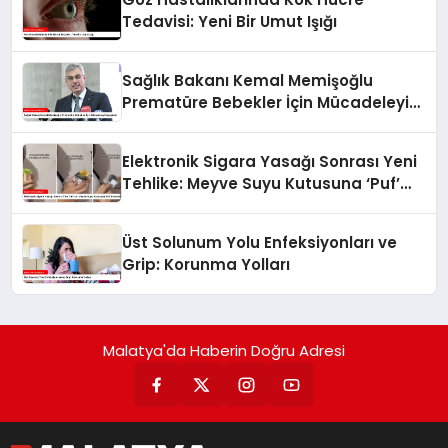
Tedavisi: Yeni Bir Umut Işığı
Sağlık Bakanı Kemal Memişoğlu
Prematüre Bebekler İçin Mücadeleyi
Vurguladı
Elektronik Sigara Yasağı Sonrası Yeni
Tehlike: Meyve Suyu Kutusuna ‘Puf’
Koymak
Üst Solunum Yolu Enfeksiyonları ve
Grip: Korunma Yolları
Malatya'da Haberin Doğru Adresi