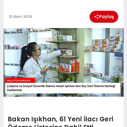
EKONOMI
Paylaş
31 Ekim 2024
MAGAZIN
SAĞLIK
SIYASET
SPOR
TEKNOLOJI
Bakan Işıkhan, 61 Yeni İlacı Geri