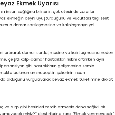
Beyaz Ekmek Uyarısı
n insan sağlığına bilinenin çok ötesinde zararlar
az ekmeğin beyni uyuşturduğunu ve vücuttaki trigliserit
u durumun damar sertleşmesine ve kalınlaşmaya yol
i
riskini artırarak damar sertleşmesine ve kalınlaşmasına neden
me, çeşitli kalp-damar hastalıkları riskini artırırken aynı
ipertansiyon gibi hastalıkların gelişmesine zemin
 ekmekte bulunan aminopeptin şekerinin insan
da olduğunu vurgulayarak beyaz ekmek tüketimine dikkat
ve turp gibi besinleri tercih etmenin daha sağlıklı bir
, yemeyecek miyiz?” eleştirilerine karşı “Ekmek yenmeyecek”