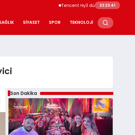
Tencent Hy3 dünya genelinde kullanıma
23:23:42
SAĞLIK
SIYASET
SPOR
TEKNOLOJI
ici
Son Dakika