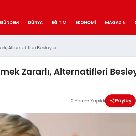
GÜNDEM
DÜNYA
EĞITIM
EKONOMI
MAGAZIN
, Alternatifleri Besleyici
k Zararlı, Alternatifleri Besley
0 Yorum Yapıldı
Paylaş