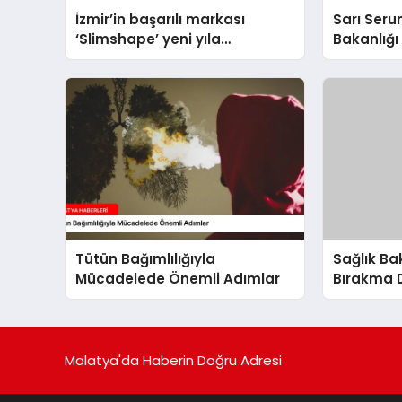
İzmir’in başarılı markası
Sarı Seru
‘Slimshape’ yeni yıla
Bakanlığı 
müjdelerle girdi!
Tütün Bağımlılığıyla
Sağlık Ba
Mücadelede Önemli Adımlar
Bırakma 
Sigara Bır
Malatya'da Haberin Doğru Adresi