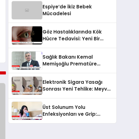
Espiye’de İkiz Bebek
Mücadelesi
Göz Hastalıklarında Kök
Hücre Tedavisi: Yeni Bir
Umut Işığı
Sağlık Bakanı Kemal
Memişoğlu Prematüre
Bebekler İçin Mücadeleyi
Vurguladı
Elektronik Sigara Yasağı
Sonrası Yeni Tehlike: Meyve
Suyu Kutusuna ‘Puf’ Koymak
Üst Solunum Yolu
Enfeksiyonları ve Grip:
Korunma Yolları