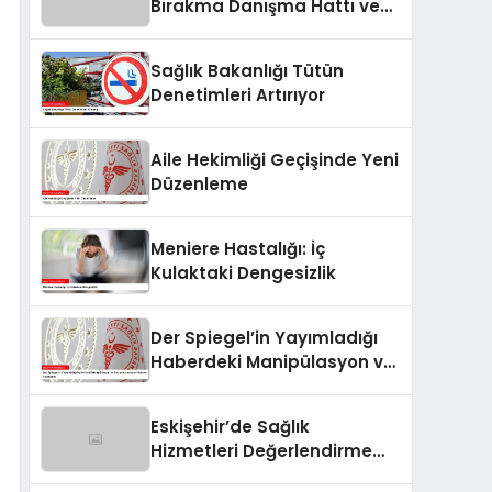
Bırakma Danışma Hattı ve
Sigara Bırakma Poliklinikleri
Sağlık Bakanlığı Tütün
Denetimleri Artırıyor
Aile Hekimliği Geçişinde Yeni
Düzenleme
Meniere Hastalığı: İç
Kulaktaki Dengesizlik
Der Spiegel’in Yayımladığı
Haberdeki Manipülasyon ve
Dezenformasyon İddiaları
Yanıtlandı
Eskişehir’de Sağlık
Hizmetleri Değerlendirme
Toplantısı