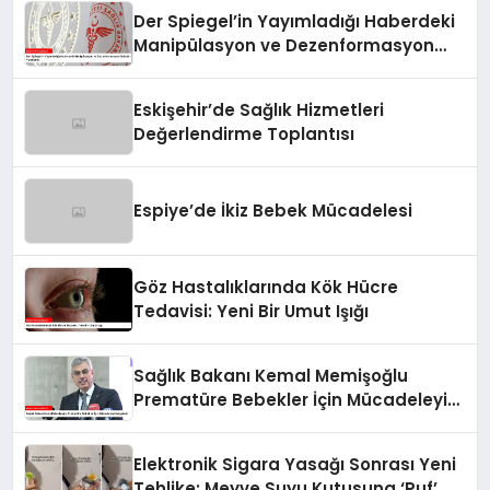
Der Spiegel’in Yayımladığı Haberdeki
Manipülasyon ve Dezenformasyon
İddiaları Yanıtlandı
Eskişehir’de Sağlık Hizmetleri
Değerlendirme Toplantısı
Espiye’de İkiz Bebek Mücadelesi
Göz Hastalıklarında Kök Hücre
Tedavisi: Yeni Bir Umut Işığı
Sağlık Bakanı Kemal Memişoğlu
Prematüre Bebekler İçin Mücadeleyi
Vurguladı
Elektronik Sigara Yasağı Sonrası Yeni
Tehlike: Meyve Suyu Kutusuna ‘Puf’