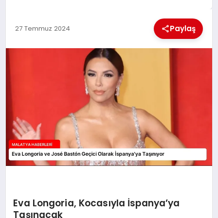
EKONOMI
Paylaş
27 Temmuz 2024
MAGAZIN
SAĞLIK
SIYASET
SPOR
TEKNOLOJI
Eva Longoria, Kocasıyla İspanya’ya
Taşınacak