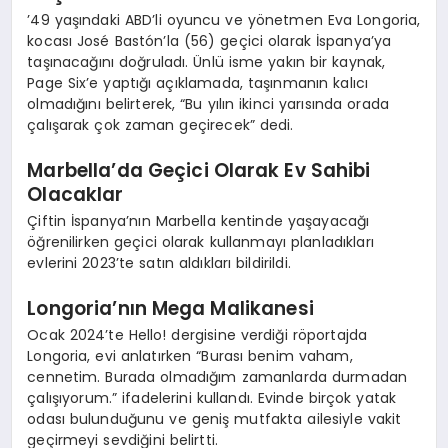
’49 yaşındaki ABD’li oyuncu ve yönetmen Eva Longoria,
kocası José Bastón’la (56) geçici olarak İspanya’ya
taşınacağını doğruladı. Ünlü isme yakın bir kaynak,
Page Six’e yaptığı açıklamada, taşınmanın kalıcı
olmadığını belirterek, “Bu yılın ikinci yarısında orada
çalışarak çok zaman geçirecek” dedi.
Marbella’da Geçici Olarak Ev Sahibi
Olacaklar
Çiftin İspanya’nın Marbella kentinde yaşayacağı
öğrenilirken geçici olarak kullanmayı planladıkları
evlerini 2023’te satın aldıkları bildirildi.
Longoria’nın Mega Malikanesi
Ocak 2024’te Hello! dergisine verdiği röportajda
Longoria, evi anlatırken “Burası benim vaham,
cennetim. Burada olmadığım zamanlarda durmadan
çalışıyorum.” ifadelerini kullandı. Evinde birçok yatak
odası bulunduğunu ve geniş mutfakta ailesiyle vakit
geçirmeyi sevdiğini belirtti.