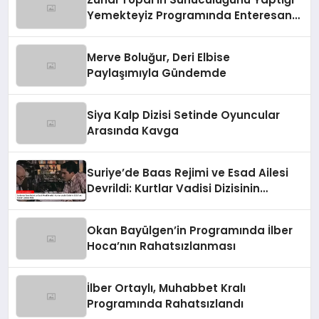
Yemekteyiz Programında Enteresan
Anlar!
Merve Boluğur, Deri Elbise
Paylaşımıyla Gündemde
Siya Kalp Dizisi Setinde Oyuncular
Arasında Kavga
Suriye’de Baas Rejimi ve Esad Ailesi
Devrildi: Kurtlar Vadisi Dizisinin
2003’teki Sözleri Gerçek Oldu
Okan Bayülgen’in Programında İlber
Hoca’nın Rahatsızlanması
İlber Ortaylı, Muhabbet Kralı
Programında Rahatsızlandı