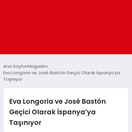
ANASAYFA
Ana Sayfa
Magazin
Eva Longoria ve José Bastón Geçici Olarak İspanya’ya
Taşınıyor
GÜNDEM
DÜNYA
Eva Longoria ve José Bastón
Geçici Olarak İspanya’ya
EĞITIM
Taşınıyor