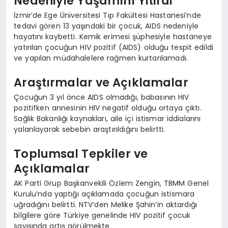
Nedeniyle Yaşamını Yitirdi
İzmir’de Ege Üniversitesi Tıp Fakültesi Hastanesi’nde
tedavi gören 13 yaşındaki bir çocuk, AIDS nedeniyle
hayatını kaybetti. Kemik erimesi şüphesiyle hastaneye
yatırılan çocuğun HIV pozitif (AIDS) olduğu tespit edildi
ve yapılan müdahalelere rağmen kurtarılamadı.
Araştırmalar ve Açıklamalar
Çocuğun 3 yıl önce AIDS olmadığı, babasının HIV
pozitifken annesinin HIV negatif olduğu ortaya çıktı.
Sağlık Bakanlığı kaynakları, aile içi istismar iddialarını
yalanlayarak sebebin araştırıldığını belirtti.
Toplumsal Tepkiler ve
Açıklamalar
AK Parti Grup Başkanvekili Özlem Zengin, TBMM Genel
Kurulu’nda yaptığı açıklamada çocuğun istismara
uğradığını belirtti. NTV’den Melike Şahin’in aktardığı
bilgilere göre Türkiye genelinde HIV pozitif çocuk
sayısında artış görülmekte.