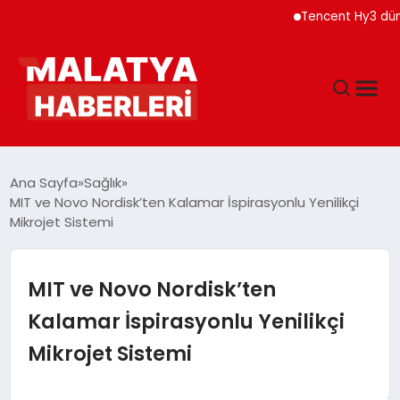
Tencent Hy3 dünya g
ANASAYFA
Ana Sayfa
Sağlık
MIT ve Novo Nordisk’ten Kalamar İspirasyonlu Yenilikçi
Mikrojet Sistemi
GÜNDEM
DÜNYA
MIT ve Novo Nordisk’ten
Kalamar İspirasyonlu Yenilikçi
EĞITIM
Mikrojet Sistemi
EKONOMI