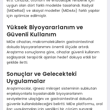
etti. Cihazlar, otonom ve endoskopik rehberlik için
uygun olan dört farklı modelde tasarlandı. Radyal
(MiDeRad) ve aksiyal modeller (MiDeAx) farklı yapılar
için optimize edilmiştir.
Yüksek Biyoyararlanım ve
Güvenli Kullanım
MiDe cihazları, makromoleküllerin gastrointestinal
dokuda biyoyararlanımını önemli ölçüde artırdı.
Araştırma sonuçlarına göre, cihazlar güvenli kullanım
sağlayarak terapötik ajanları hedef dokuya etkili bir
şekilde iletti.
Sonuçlar ve Gelecekteki
Uygulamalar
Araştırmacılar, iğnesiz mikrojet sisteminin subkutan
enjeksiyonlarla kıyaslanabilir biyoyararlanım
seviyelerine ulaştığını ve gastrointestinal dokuda
güvenle kullanılabileceğini belirtti. MiDe platformu, oral
ilaç uygulamaları için yenilikçi bir çözüm sunarak