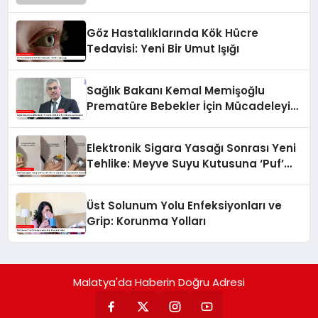
Göz Hastalıklarında Kök Hücre
Tedavisi: Yeni Bir Umut Işığı
Sağlık Bakanı Kemal Memişoğlu
Prematüre Bebekler İçin Mücadeleyi
Vurguladı
Elektronik Sigara Yasağı Sonrası Yeni
Tehlike: Meyve Suyu Kutusuna ‘Puf’
Koymak
Üst Solunum Yolu Enfeksiyonları ve
Grip: Korunma Yolları
Malatya'da Haberin Doğru Adresi