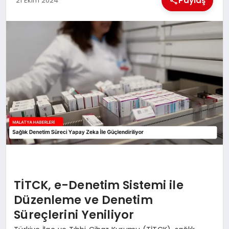
Paylaş
21 Ekim 2024
EKONOMI
MAGAZIN
SAĞLIK
SIYASET
SPOR
TEKNOLOJI
TİTCK, e-Denetim Sistemi ile
Düzenleme ve Denetim
Süreçlerini Yeniliyor