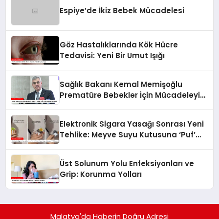
Espiye’de İkiz Bebek Mücadelesi
Göz Hastalıklarında Kök Hücre
Tedavisi: Yeni Bir Umut Işığı
Sağlık Bakanı Kemal Memişoğlu
Prematüre Bebekler İçin Mücadeleyi
Vurguladı
Elektronik Sigara Yasağı Sonrası Yeni
Tehlike: Meyve Suyu Kutusuna ‘Puf’
Koymak
Üst Solunum Yolu Enfeksiyonları ve
Grip: Korunma Yolları
Malatya'da Haberin Doğru Adresi