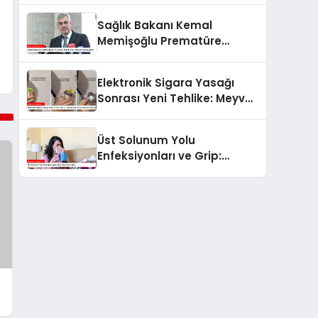
Sağlık Bakanı Kemal
Memişoğlu Prematüre
Bebekler İçin Mücadeleyi
Vurguladı
Elektronik Sigara Yasağı
Sonrası Yeni Tehlike: Meyve
Suyu Kutusuna ‘Puf’ Koymak
Üst Solunum Yolu
Enfeksiyonları ve Grip:
Korunma Yolları