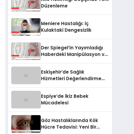
Düzenleme
Meniere Hastalığı: İç
Kulaktaki Dengesizlik
Der Spiegel’in Yayımladığı
Haberdeki Manipülasyon ve
Dezenformasyon İddiaları
Yanıtlandı
Eskişehir’de Sağlık
Hizmetleri Değerlendirme
Toplantısı
Espiye’de İkiz Bebek
Mücadelesi
Göz Hastalıklarında Kök
Hücre Tedavisi: Yeni Bir
Umut Işığı