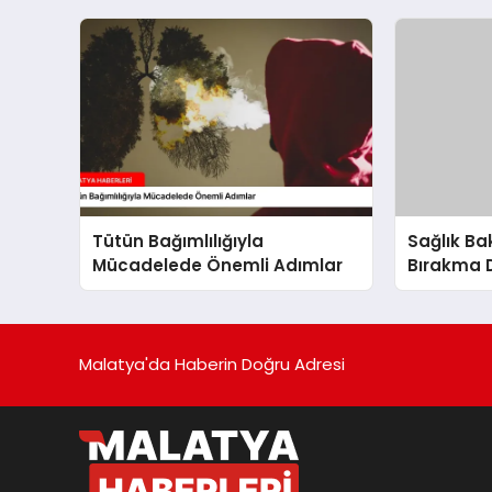
Tütün Bağımlılığıyla
Sağlık Ba
Mücadelede Önemli Adımlar
Bırakma 
Sigara Bır
Malatya'da Haberin Doğru Adresi