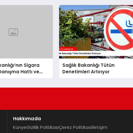
kanlığı’nın Sigara
Sağlık Bakanlığı Tütün
Danışma Hattı ve
Denetimleri Artırıyor
akma Poliklinikleri
Hakkımızda
Künye
Gizlilik Politikası
Çerez Politikası
İletişim