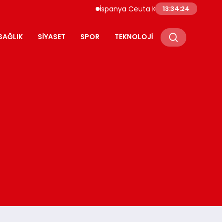
İspanya Ceuta Kıyıları Yüzlerce Göçmen Ak
13:34:25
SAĞLIK
SIYASET
SPOR
TEKNOLOJI