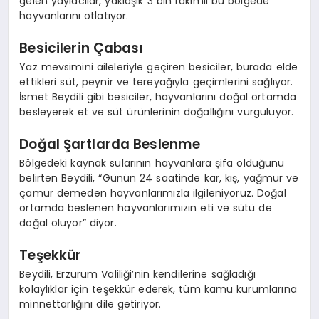
gelen yaylacılar, yaklaşık 3 bin rakımlı bu bölgede
hayvanlarını otlatıyor.
Besicilerin Çabası
Yaz mevsimini aileleriyle geçiren besiciler, burada elde
ettikleri süt, peynir ve tereyağıyla geçimlerini sağlıyor.
İsmet Beydili gibi besiciler, hayvanlarını doğal ortamda
besleyerek et ve süt ürünlerinin doğallığını vurguluyor.
Doğal Şartlarda Beslenme
Bölgedeki kaynak sularının hayvanlara şifa olduğunu
belirten Beydili, “Günün 24 saatinde kar, kış, yağmur ve
çamur demeden hayvanlarımızla ilgileniyoruz. Doğal
ortamda beslenen hayvanlarımızın eti ve sütü de
doğal oluyor” diyor.
Teşekkür
Beydili, Erzurum Valiliği’nin kendilerine sağladığı
kolaylıklar için teşekkür ederek, tüm kamu kurumlarına
minnettarlığını dile getiriyor.