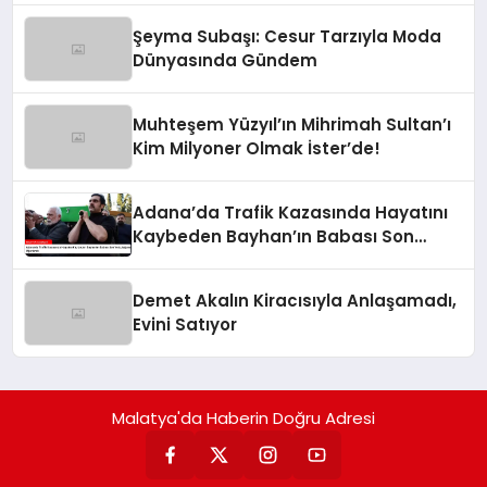
Şeyma Subaşı: Cesur Tarzıyla Moda
Dünyasında Gündem
Muhteşem Yüzyıl’ın Mihrimah Sultan’ı
Kim Milyoner Olmak İster’de!
Adana’da Trafik Kazasında Hayatını
Kaybeden Bayhan’ın Babası Son
Yolculuğuna Uğurlandı
Demet Akalın Kiracısıyla Anlaşamadı,
Evini Satıyor
Malatya'da Haberin Doğru Adresi