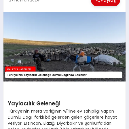
Paylaş
27 Haziran 2024
EKONOMI
MAGAZIN
SAĞLIK
SIYASET
SPOR
TEKNOLOJI
Yaylacılık Geleneği
Türkiye’nin mera varlığının %11’ine ev sahipliği yapan
Dumlu Dağı, farklı bölgelerden gelen göçerlere hayat
veriyor. Erzincan, Elazığ, Diyarbakır ve Şanlıurfa’dan