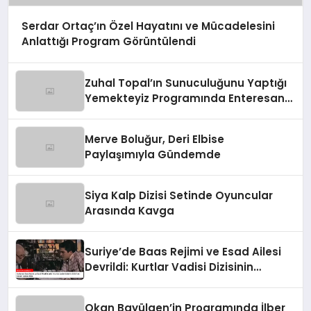
Serdar Ortaç’ın Özel Hayatını ve Mücadelesini
Anlattığı Program Görüntülendi
Zuhal Topal’ın Sunuculuğunu Yaptığı
Yemekteyiz Programında Enteresan
Anlar!
Merve Boluğur, Deri Elbise
Paylaşımıyla Gündemde
Siya Kalp Dizisi Setinde Oyuncular
Arasında Kavga
Suriye’de Baas Rejimi ve Esad Ailesi
Devrildi: Kurtlar Vadisi Dizisinin
2003’teki Sözleri Gerçek Oldu
Okan Bayülgen’in Programında İlber