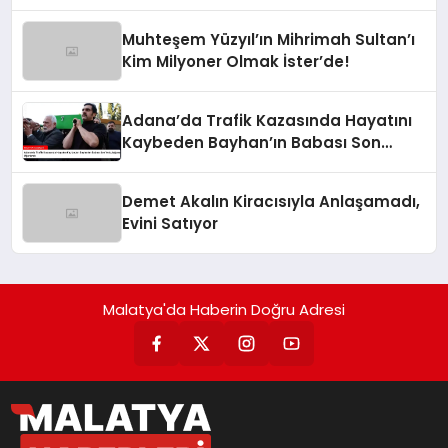
Muhteşem Yüzyıl’ın Mihrimah Sultan’ı
Kim Milyoner Olmak İster’de!
Adana’da Trafik Kazasında Hayatını
Kaybeden Bayhan’ın Babası Son
Yolculuğuna Uğurlandı
Demet Akalın Kiracısıyla Anlaşamadı,
Evini Satıyor
Malatya'da Haberin Doğru Adresi