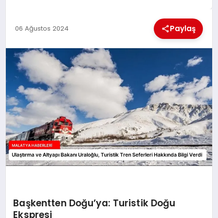
EKONOMI
Paylaş
06 Ağustos 2024
MAGAZIN
SAĞLIK
SIYASET
SPOR
TEKNOLOJI
Başkentten Doğu’ya: Turistik Doğu
Ekspresi