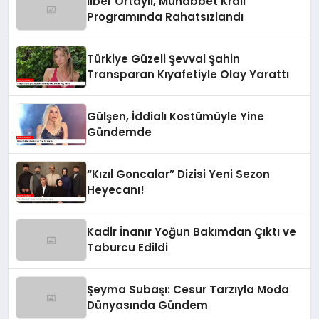
İlber Ortaylı, Muhabbet Kralı
Programında Rahatsızlandı
Türkiye Güzeli Şevval Şahin
Transparan Kıyafetiyle Olay Yarattı
Gülşen, İddialı Kostümüyle Yine
Gündemde
“Kızıl Goncalar” Dizisi Yeni Sezon
Heyecanı!
Kadir İnanır Yoğun Bakımdan Çıktı ve
Taburcu Edildi
Şeyma Subaşı: Cesur Tarzıyla Moda
Dünyasında Gündem