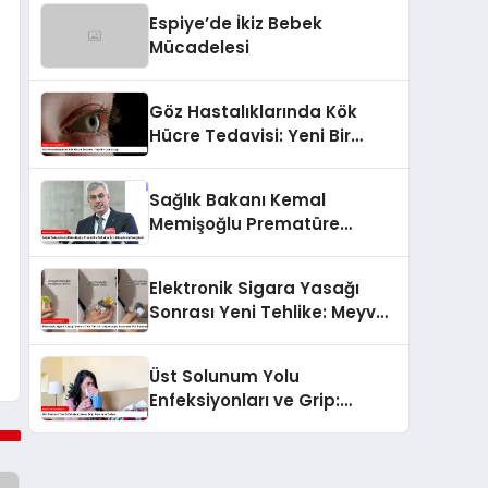
Espiye’de İkiz Bebek
Mücadelesi
Göz Hastalıklarında Kök
Hücre Tedavisi: Yeni Bir
Umut Işığı
Sağlık Bakanı Kemal
Memişoğlu Prematüre
Bebekler İçin Mücadeleyi
Vurguladı
Elektronik Sigara Yasağı
Sonrası Yeni Tehlike: Meyve
Suyu Kutusuna ‘Puf’ Koymak
Üst Solunum Yolu
Enfeksiyonları ve Grip:
Korunma Yolları