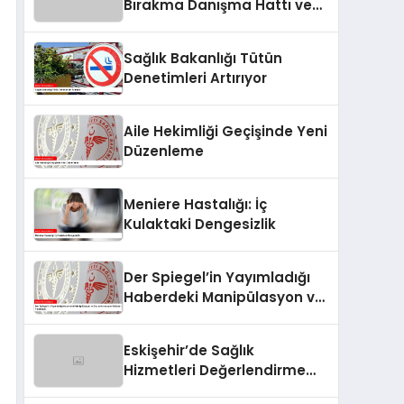
Bırakma Danışma Hattı ve
Sigara Bırakma Poliklinikleri
Sağlık Bakanlığı Tütün
Denetimleri Artırıyor
Aile Hekimliği Geçişinde Yeni
Düzenleme
Meniere Hastalığı: İç
Kulaktaki Dengesizlik
Der Spiegel’in Yayımladığı
Haberdeki Manipülasyon ve
Dezenformasyon İddiaları
Yanıtlandı
Eskişehir’de Sağlık
Hizmetleri Değerlendirme
Toplantısı