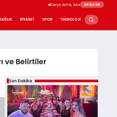
Derya Arms, İstanbul Prohunt 2026’da yeni
06:54:09
SAĞLIK
SIYASET
SPOR
TEKNOLOJI
ve Belirtiler
Son Dakika