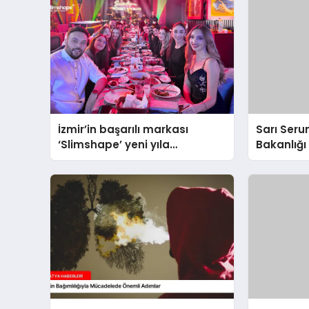
İzmir’in başarılı markası
Sarı Seru
‘Slimshape’ yeni yıla
Bakanlığı 
müjdelerle girdi!